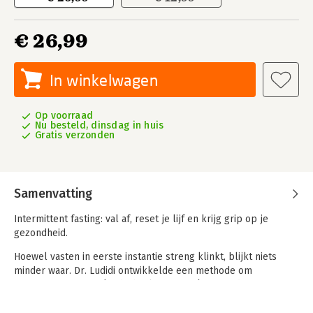
€ 26,99
In winkelwagen
Op voorraad
Nu besteld, dinsdag in huis
Gratis verzonden
Samenvatting
Intermittent fasting: val af, reset je lijf en krijg grip op je
gezondheid.
Hoewel vasten in eerste instantie streng klinkt, blijkt niets
minder waar. Dr. Ludidi ontwikkelde een methode om
intermittent fasting (onderbroken vasten) voor iedereen
toegankelijk te maken. Of je nu wilt afvallen, gezonder wilt
leven of je sportprestaties wilt verbeteren: onderbroken