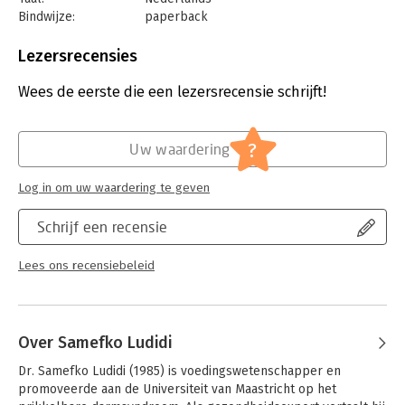
Bindwijze:
paperback
Aantal pagina's:
288
Uitgever:
Unieboek | Het Spectrum
Lezersrecensies
Druk:
1
Verschijningsdatum:
1-4-2019
Wees de eerste die een lezersrecensie schrijft!
Hoofdrubriek:
Koken en eten
?
Uw waardering
Log in om uw waardering te geven
Schrijf een recensie
Lees ons recensiebeleid
Over Samefko Ludidi
Dr. Samefko Ludidi (1985) is voedingswetenschapper en 
promoveerde aan de Universiteit van Maastricht op het 