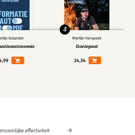
5
rtijn Aslander
Martijn Verspeek
matieautonomie
Goeiegast
4,99
24,34
ersoonlijke effectiviteit