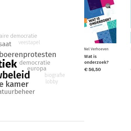
aire democratie
veestapel
saat
Nel Verhoeven
boerenprotesten
Wat is
tiek
democratie
onderzoek?
europa
€ 56,50
beleid
biografie
lobby
e kamer
atuurbeheer