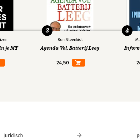
3
4
izen
Ron Steenkist
Ma
in je MT
Agenda Vol, Batterij Leeg
Infor
24,50
2
juridisch
p