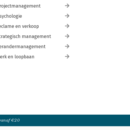
rojectmanagement
sychologie
eclame en verkoop
trategisch management
erandermanagement
erk en loopbaan
 vanaf €20