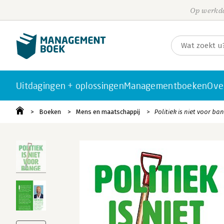
Op werkda
Uitdagingen + oplossingen
Managementboeken
Ove
Boeken
Mens en maatschappij
Politiek is niet voor b