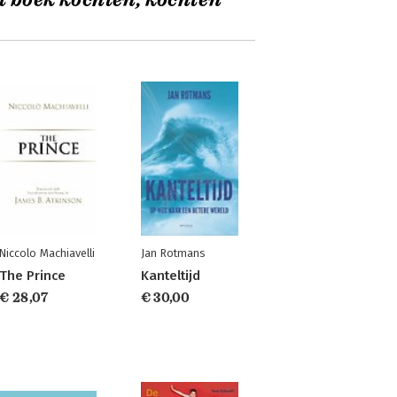
t boek kochten, kochten
Niccolo Machiavelli
Jan Rotmans
The Prince
Kanteltijd
€ 28,07
€ 30,00