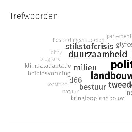
Trefwoorden
parlement
bestrijdingsmiddelen
glyfo
stikstofcrisis
duurzaamheid
lobby
biografie
poli
klimaatadaptatie
milieu
landbouw
beleidsvorming
d66
tweed
veestapel
bestuur
natuur
n
kringlooplandbouw