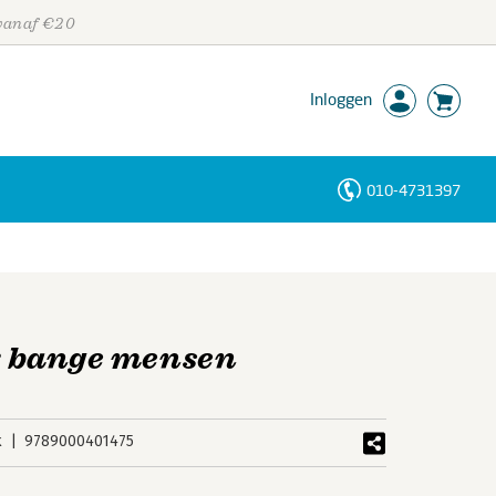
 vanaf €20
Inloggen
010-4731397
Personen
Trefwoorden
or bange mensen
k
9789000401475