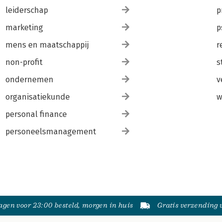
leiderschap
p
marketing
p
mens en maatschappij
r
non-profit
s
ondernemen
v
organisatiekunde
w
personal finance
personeelsmanagement
gen voor 23:00 besteld, morgen in huis
Gratis verzending