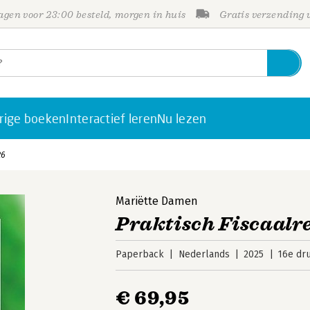
gen voor 23:00 besteld, morgen in huis
Gratis verzending
rige boeken
Interactief leren
Nu lezen
26
Mariëtte Damen
Praktisch Fiscaalr
Paperback
Nederlands
2025
16e dr
€ 69,95