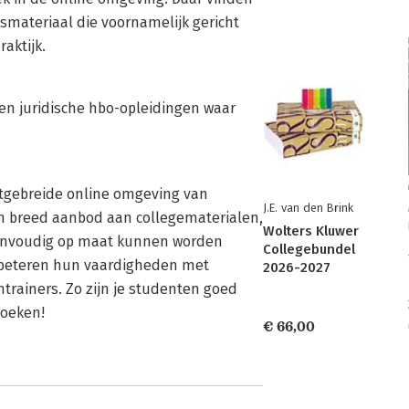
smateriaal die voornamelijk gericht
aktijk.
 en juridische hbo-opleidingen waar
uitgebreide online omgeving van
J.E. van den Brink
een breed aanbod aan collegematerialen,
Wolters Kluwer
 eenvoudig op maat kunnen worden
Collegebundel
rbeteren hun vaardigheden met
2026-2027
trainers. Zo zijn je studenten goed
zoeken!
€ 66,00