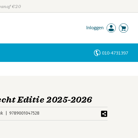
 vanaf €20
Inloggen
010-4731397
Personen
Trefwoorden
echt Editie 2025-2026
uk
9789001047528