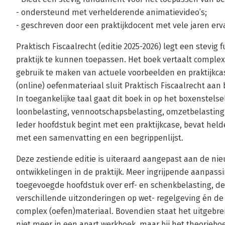
- ondersteund met verhelderende animatievideo’s;
- geschreven door een praktijkdocent met vele jaren erv
Praktisch Fiscaalrecht (editie 2025-2026) legt een stevi
praktijk te kunnen toepassen. Het boek vertaalt complexe
gebruik te maken van actuele voorbeelden en praktijkca
(online) oefenmateriaal sluit Praktisch Fiscaalrecht aan
In toegankelijke taal gaat dit boek in op het boxenstels
loonbelasting, vennootschapsbelasting, omzetbelasting 
Ieder hoofdstuk begint met een praktijkcase, bevat helde
met een samenvatting en een begrippenlijst.
Deze zestiende editie is uiteraard aangepast aan de ni
ontwikkelingen in de praktijk. Meer ingrijpende aanpassin
toegevoegde hoofdstuk over erf- en schenkbelasting, de
verschillende uitzonderingen op wet- regelgeving én d
complex (oefen)materiaal. Bovendien staat het uitgebre
niet meer in een apart werkboek, maar bij het theoriebo