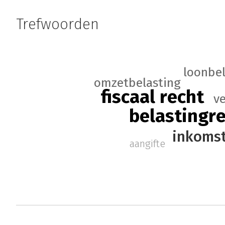
Trefwoorden
loonbel
omzetbelasting
fiscaal recht
v
belastingr
inkomst
aangifte