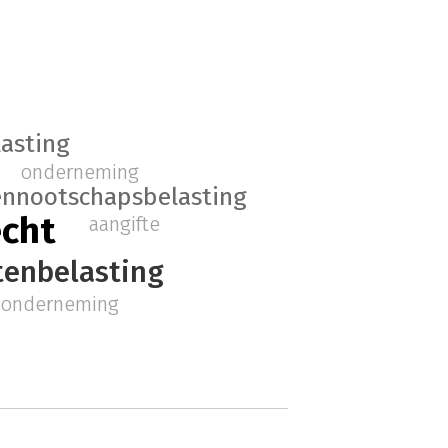
asting
onderneming
ennootschapsbelasting
echt
aangifte
enbelasting
onderneming