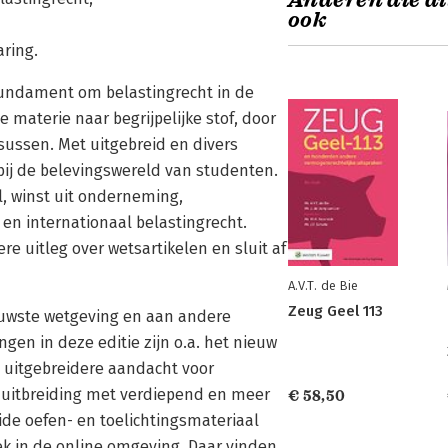
Anderen die di
ook
aring.
g fundament om belastingrecht in de
 materie naar begrijpelijke stof, door
sussen. Met uitgebreid en divers
 bij de belevingswereld van studenten.
el, winst uit onderneming,
en internationaal belastingrecht.
re uitleg over wetsartikelen en sluit af
A.V.T. de Bie
Zeug Geel 113
euwste wetgeving en aan andere
gen in deze editie zijn o.a. het nieuw
 uitgebreidere aandacht voor
e uitbreiding met verdiepend en meer
€ 58,50
ide oefen- en toelichtingsmateriaal
ek in de online omgeving. Daar vinden