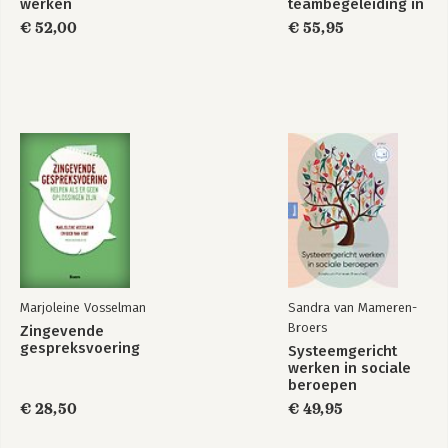
werken
teambegeleiding in
7.3 Evalueer en beoordeel het proces en product 98
de zorg
€ 52,00
€ 55,95
Samenvatting 101
Literatuur 102
Illustratieverantwoording 104
Register 105
Over de auteurs 107
Marjoleine Vosselman
Sandra van Mameren-
Broers
Zingevende
gespreksvoering
Systeemgericht
werken in sociale
beroepen
€ 28,50
€ 49,95