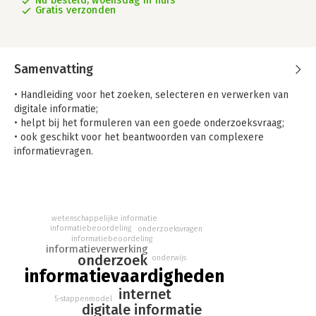
Nu besteld, woensdag in huis
Gratis verzonden
Samenvatting
• Handleiding voor het zoeken, selecteren en verwerken van
digitale informatie;
• helpt bij het formuleren van een goede onderzoeksvraag;
• ook geschikt voor het beantwoorden van complexere
informatievragen.
Word informatievaardig! biedt handvatten om efficiënt en
kritisch om te gaan met informatie op het internet en in
wetenschappelijke databases.
wetenschappelijke informatie
Het boek behandelt de volgende vier thema’s:
informatiebeoordeling
onderzoeksvragen
informatiebeoordeling
- Werkwijze voor een goede onderzoeksvraag
informatieverwerking
- Strategieën om informatie te vinden
onderzoek
onderwijs
- Beoordelingscriteria voor informatie
informatievaardigheden
- Concrete aanpak voor het verwerken van informatie
internet
5-stappenmodel
digitale informatie
Het zoeken, beoordelen en verwerken van informatie wordt