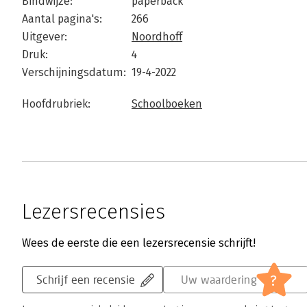
Bindwijze:
paperback
Aantal pagina's:
266
Uitgever:
Noordhoff
Druk:
4
Verschijningsdatum:
19-4-2022
Hoofdrubriek:
Schoolboeken
Lezersrecensies
Wees de eerste die een lezersrecensie schrijft!
?
Schrijf een recensie
Uw waardering