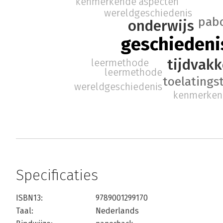
kenmerkende aspecten
wereldgeschiedenis
pab
onderwijs
geschiedeni
tijdvak
leermethode
leermethode
toelatings
wereldgeschiedenis
kenmerken
Specificaties
ISBN13:
9789001299170
Taal:
Nederlands