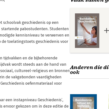
;
et schoolvak geschiedenis op een
 startende pabostudenten. Studenten
benodigde kennisniveau te verwerven en
p de toelatingstoets geschiedenis voor
ien tĳdvakken en de bĳbehorende
tijdvak wordt steeds aan de hand van
Anderen die di
sociaal, cultureel-religieus en bronnen
ook
aarin de vakgebonden vaardigheden
 Geschiedenis oefenmateriaal voor
aar een instapniveau Geschiedenis’,
is ervoor gekozen om in deze editie de