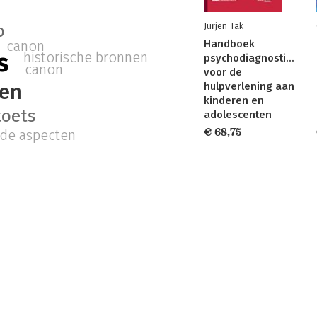
Jurjen Tak
o
Handboek
canon
s
historische bronnen
psychodiagnostiek
canon
voor de
ken
hulpverlening aan
kinderen en
toets
adolescenten
€ 68,75
de aspecten