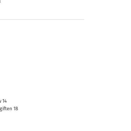
n
 14
giften 18