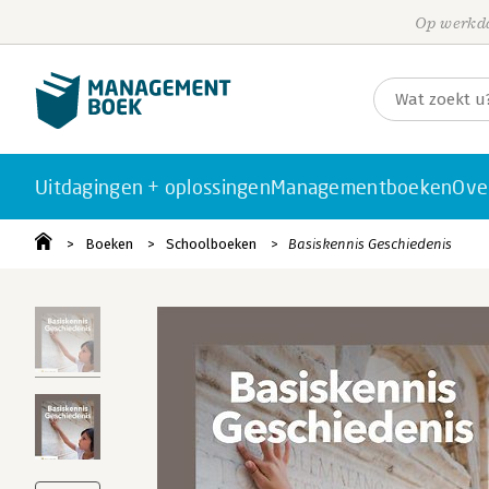
Op werkda
Uitdagingen + oplossingen
Managementboeken
Ove
Boeken
Schoolboeken
Basiskennis Geschiedenis