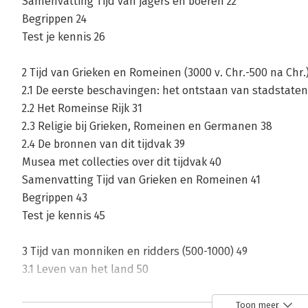
Samenvatting Tijd van jagers en boeren 22
Begrippen 24
Test je kennis 26
2 Tijd van Grieken en Romeinen (3000 v. Chr.-500 na Chr.)
2.1 De eerste beschavingen: het ontstaan van stadstaten
2.2 Het Romeinse Rijk 31
2.3 Religie bij Grieken, Romeinen en Germanen 38
2.4 De bronnen van dit tijdvak 39
Musea met collecties over dit tijdvak 40
Samenvatting Tijd van Grieken en Romeinen 41
Begrippen 43
Test je kennis 45
3 Tijd van monniken en ridders (500-1000) 49
3.1 Leven van het land 50
3.2 Het Frankische Rijk 52
3.3 De verspreiding van twee religies 54
Toon meer