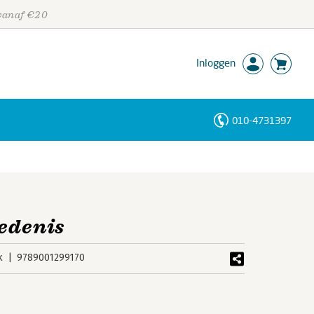
 vanaf €20
Inloggen
010-4731397
Personen
Trefwoorden
edenis
k
9789001299170