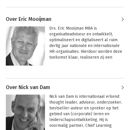
Over Eric Mooijman
Drs. Eric Mooijman MBA is 
organisatieadviseur en ontwikkelt, 
optimaliseert en digitaliseert al ruim 
dertig jaar nationale en internationale 
HR-organisaties. Hierdoor worden deze 
toekomst klaar, realiseren zij een 
excellente performance en creëren zij 
aantoonbaar waarde op verschillende 
Andere boeken door Eric Mooijman
HR-domeinen en -beleidsgebieden. 
Mooijman startte zijn loopbaan als 
manager van een instituut voor 
Over Nick van Dam
bedrijfsopleidingen en werkte daarna 
Nick van Dam is internationaal erkend 
ruim tien jaar bij KPMG als consultant 
thought leader, adviseur, onderzoeker, 
en partner bij de adviesgroep 
bestseller-auteur en spreker op het 
Ondernemingsbesturing & HR. In 2002 
gebied van (corporate) leren en 
startte hij als ondernemer met het 
leiderschapsontwikkeling. Hij is 
adviesbureau Vitrum Consulting dat 
voormalig partner, Chief Learning 
inmiddels bijna 25 jaar bestaat.
