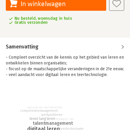
In winkelwagen
Nu besteld, woensdag in huis
Gratis verzonden
Samenvatting
- Compleet overzicht van de kennis op het gebied van leren en
ontwikkelen binnen organisaties;
- focust op de maatschappelijke veranderingen in de 21e eeuw;
- veel aandacht voor digitaal leren en leertechnologie.
Het Handboek Leren en Ontwikkelen in Organisaties beschrijft
alle aspecten van leren en ontwikkelen in organisaties: van het
ontwikkelen van L&D-beleid of opleidingsjaarplannen, tot het
ontwerpen en/of inkopen van allerlei leeroplossingen en het
inrichten en leiden van een opleidingsafdeling of corporate
evaluatie van leerinterventies
competentiemanagement
academie.
werkplekleren
leven lang leren
strategisch l&d
talentmanagement
Voor ieder L&D-onderwerp worden minstens twee actuele
digitaal leren
leertechnologie
Angelsaksische en Rijnlandse L&D-modellen en aanpakken