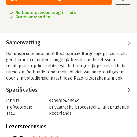
Nu besteld, woensdag in huis
Gratis verzonden
Samenvatting
De jurisprudentiebundel Rechtspraak Burgerlijk procesrecht
geeft een zo compleet mogelijk beeld van de relevante
rechtspraak op het gebied van het burgerlijk procesrecht in
ruime zin. De bundel onderscheidt zich van andere uitgaven
door zijn volledigheid: naast Hoge Raad-uitspraken zijn ook
relevante internationale uitspraken opgenomen.
Specificaties
Iedere uitspraak is voorzien van een bondig commentaar met
verwijzingen naar andere rechtspraak en literatuur. De lezer is
ISBN13:
9789012406949
zodoende direct op de hoogte van de informatie die over het
Trefwoorden:
privaatrecht
,
procesrecht
,
jurisprudentie
desbetreffende onderwerp is verschenen. In deze 11e druk is
Taal:
Nederlands
de jurisprudentie verwerkt tot 1 juni 2021.
Bindwijze:
paperback
Aantal pagina's:
612
Lezersrecensies
De redactie heeft getracht in Rechtspraak Burgerlijk
Uitgever:
Lefebvre SDU
procesrecht de meest relevante jurisprudentie van de Hoge