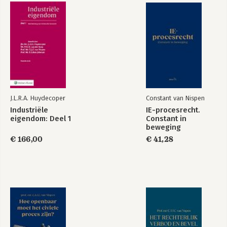
privaatrechtelijke
dwangsom
Bekijk alle boeken
J.L.R.A. Huydecoper
Constant van Nispen
Industriële
IE-procesrecht.
eigendom: Deel 1
Constant in
beweging
€ 166,00
€ 41,28