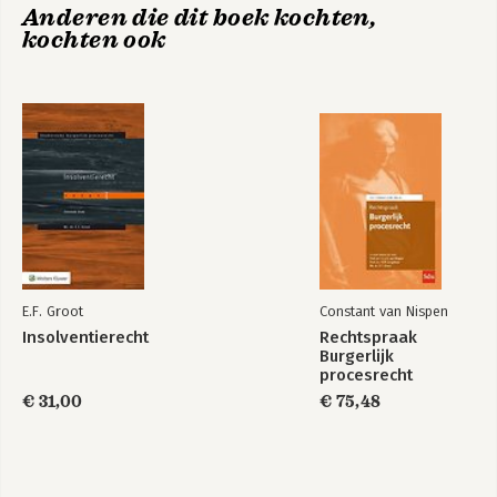
Anderen die dit boek kochten,
kochten ook
Rechtspraak
Executierecht
Burgerlijk
procesrecht
Hoe openbaar moet
IE-procesrecht.
het civiele proces
Constant in
zijn?
beweging
E.F. Groot
Constant van Nispen
Insolventierecht
Rechtspraak
Burgerlijk
procesrecht
€ 31,00
€ 75,48
Bekijk alle boeken
De
De executieveiling