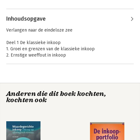
Concern Inkoopbedrijf van ING Groep 
Andere boeken door Gerco Rietveld
en en werkte hij als adviseur bij het 
advies- en onderzoeksbureau 
Inhoudsopgave
Significant.
Verlangen naar de eindeloze zee
Deel 1 De klassieke inkoop
1. Groei en grenzen van de klassieke inkoop
2. Ernstige weeffout in inkoop
3. Ontsnappen van inkoop
Deel 2 Businessgedreven inkoop
4. Inkoop en het businessmodel
5. Inkoop herontwerpen
Waardegerichte
Anderen die dit boek kochten,
inkoop
kochten ook
Deel 3 De strategische inkoopvelden
6. De inkoopstrategie
7. Strategische uitlijning
8. Positionering & structuur van inkoop
Bekijk alle boeken
9. Inkoopleiderschap
10. Talentmanagement
11. Inkoop-intelligence