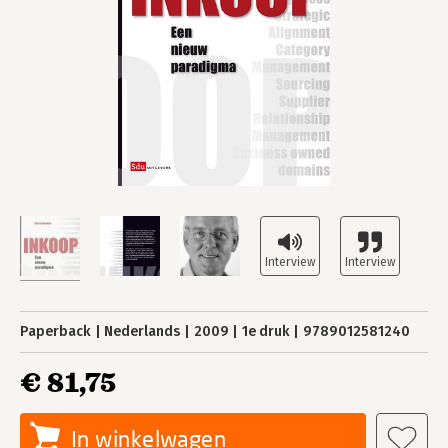
Paperback
Nederlands
2009
1e druk
9789012581240
€ 81,75
In winkelwagen