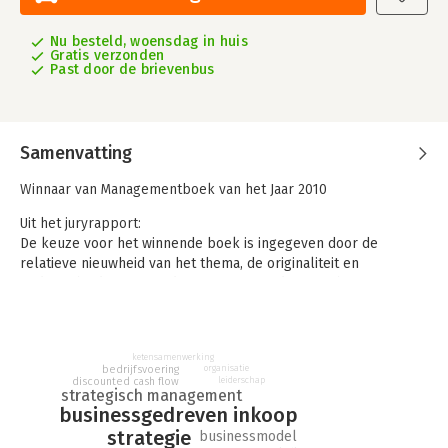
Nu besteld, woensdag in huis
Gratis verzonden
Past door de brievenbus
Samenvatting
Winnaar van Managementboek van het Jaar 2010
Uit het juryrapport:
De keuze voor het winnende boek is ingegeven door de
relatieve nieuwheid van het thema, de originaliteit en
gedegenheid waarmee de auteur zijn onderwerp heeft
uitgewerkt en de duurzaamheid en praktische waarde van de
oplossingen die hij propageert. De auteur kan bogen op een
jarenlange ervaring in het veld en heeft dit naar oordeel van
ketensamenwerking
de jury weten te vertalen in een aantal even vernieuwende als
bedrijfsvoering
organisatie
praktisch toepasbare aanbevelingen. De jury is zich bewust
discounted cash flow
leiderschap
strategisch management
van het specialistische karakter van de thematiek, maar heeft
businessgedreven inkoop
uiteindelijk besloten dat dit de nominatie van
strategie
businessmodel
managementboek van het jaar niet in de weg mag staan.