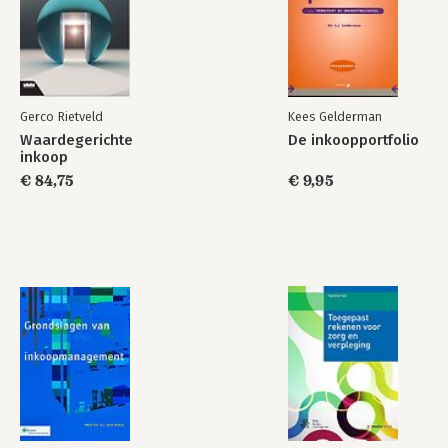
Deel 4 De tactische inkoopvelden
12. De inkooptactiek
13. Categoriemanagement
14. Management van kernleveranciers en ketens
15. Uitbesteding
Gerco Rietveld
Kees Gelderman
Waardegerichte
De inkoopportfolio
Deel 5 De operationele inkoopvelden
inkoop
16. De inkoopoperaties
€ 84,75
€ 9,95
17. Sourcing
18. Contractmanagement
19. Order-to-pay-proces
De notendop
Inkoopframework (uitgebreide versie)
Inkoopwetenschap
Literatuur
Register
Over de auteur