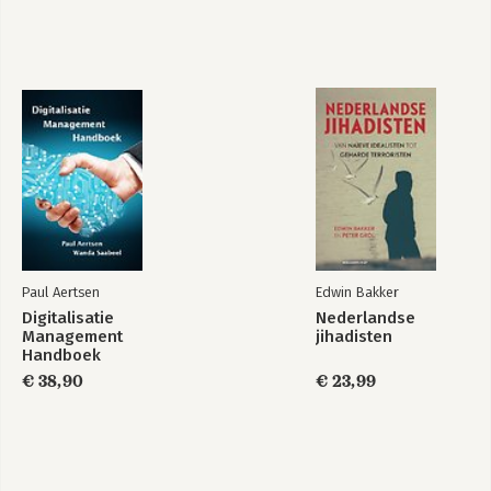
I Antwoorden op de vragen
J Lijst met afkortingen
K Literatuur- en referentielijst
Paul Aertsen
Edwin Bakker
Digitalisatie
Nederlandse
Management
jihadisten
Handboek
€ 38,90
€ 23,99