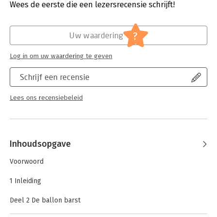
Uitgever:
Boom
Wees de eerste die een lezersrecensie schrijft!
aanpak uit dit boek verlaat u de gebaande paden en kiest u de
Druk:
1
snelste weg naar het beste resultaat.
Verschijningsdatum:
30-10-2010
?
Uw waardering
Hoofdrubriek:
Algemeen management
Log in om uw waardering te geven
Schrijf een recensie
Lees ons recensiebeleid
Inhoudsopgave
Voorwoord
1 Inleiding
Deel 2 De ballon barst
2 Anatomie van een crisis