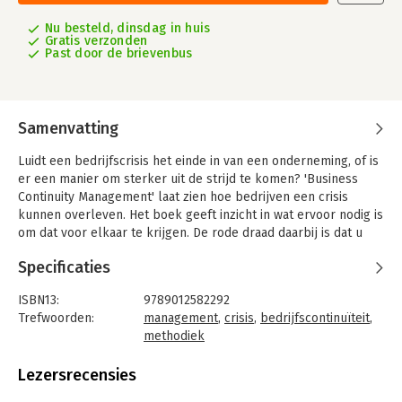
Nu besteld, dinsdag in huis
Gratis verzonden
Past door de brievenbus
Samenvatting
Luidt een bedrijfscrisis het einde in van een onderneming, of is
er een manier om sterker uit de strijd te komen? 'Business
Continuity Management' laat zien hoe bedrijven een crisis
kunnen overleven. Het boek geeft inzicht in wat ervoor nodig is
om dat voor elkaar te krijgen. De rode draad daarbij is dat u
niet meer moet plannen dan strikt noodzakelijk.
Specificaties
Er zijn verschillende internationale standaarden op het gebied
van Business Continuity Management (BCM), die theoretisch
ISBN13:
9789012582292
juist zijn, maar die leiden tot teveel analyseresultaten. Daaruit
Trefwoorden:
management
,
crisis
,
bedrijfscontinuïteit
,
vloeien te omvangrijke plannen voort.
methodiek
Taal:
Nederlands
Business Continuity Management neemt de theorie van de
Bindwijze:
paperback
Lezersrecensies
internationale standaarden als uitgangspunt, maar biedt een
Aantal pagina's:
160
aanpak die minder tijd en minder inspanning kost. Met de