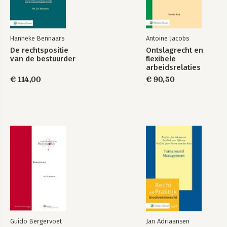
c-/h-aspecten heeft 14
1.4.6.5.a Stoelendansmethode 14
1.4.6.5.b Niet meer de juiste man op de juiste plaats 14
1.4.6.5.c Up-or-out-beleid 14
Hanneke Bennaars
Antoine Jacobs
1.4.6.6 Procedurele aspecten van samenloop 15
De rechtspositie
Ontslagrecht en
1.4.6.6.a UWV acht zich niet bevoegd 15
van de bestuurder
flexibele
1.4.6.6.b Kantonrechter acht zich niet bevoegd 16
arbeidsrelaties
1.4.7 Gelijkschakeling procedure UWV en kantonrechter 16
€ 114,00
€ 90,50
1.4.7.1 Algemeen 16
1.4.7.1.a Vergelijking bij indiening verzoek 17
1.4.7.1.b Inschatting herplaatsingsperiode 17
1.4.7.1.c Beëindigingstermijn 17
1.4.8 Is het nieuwe stelsel strenger voor de werkgever? 18
1.5 Het opzegverbod van artikel 7:671 lid 1 BW 19
1.5.1 Wie en wat valt eronder? 19
1.5.2 Vijf typen werknemers uitgezonderd 20
1.5.3 Wie valt er (in vergelijking met het BBA 1945) wel onder
artikel 7:671 lid 1 BW? 21
1.5.4 Wie valt er niet onder artikel 7:671 lid 1 BW? 22
1.6 Inwerkingtreding en overgangsrecht 23
1.6.1 Inwerkingtredingsdata 23
1.6.2 Hoofdregel: onmiddellijke werking van de Wwz 23
Guido Bergervoet
Jan Adriaansen
1.6.3 Het specifieke overgangsrecht onder de Wwz 24