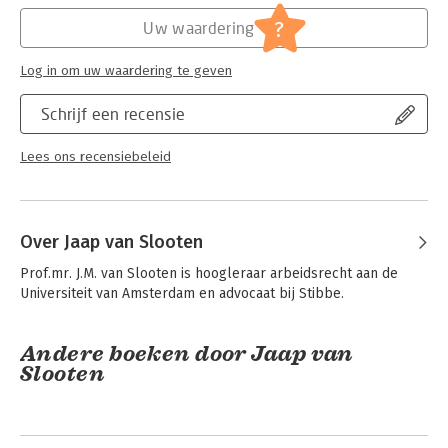
Hoofdrubriek:
Juridisch
-Er verschijnt tegelijkertijd een online versie van dit boek die
Jongbloed:
Ontslagrecht
?
Uw waardering
vrij raadpleegbaar is via de website
estibbe.com/nieuwontslagrecht. Deze versie zal regelmatig
Log in om uw waardering te geven
worden geactualiseerd.
-In de online versie van dit boek zijn hyperlinks aangebracht
Schrijf een recensie
naar de relevante passages in de parlementaire geschiedenis.
-Er is een aantal overzichten opgenomen waarin de wijzigingen
op een bepaald deelgebied in kaart worden gebracht.
Lees ons recensiebeleid
Over Jaap van Slooten
Prof.mr. J.M. van Slooten is hoogleraar arbeidsrecht aan de 
Universiteit van Amsterdam en advocaat bij Stibbe.
Andere boeken door Jaap van
Slooten