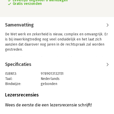
Levertijd ongeveer 6 werkdagen
Gratis verzonden
Samenvatting
De Wet werk en zekerheid is nieuw, complex en omvangrijk. Er
is bij inwerkingtreding nog veel onduidelijk en het laat zich
aanzien dat daarover nog jaren in de rechtspraak zal worden
gestreden.
'Handboek Nieuw ontslagrecht' behandelt wat er veranderd is
en hoe het nieuwe flex- en ontslagrecht eruit ziet. Het is vooral
Specificaties
geschreven voor de lezer die vertrouwd was met het oude
flex- en ontslagrecht en die op zoek is naar hoe het nieuwe
ISBN13:
9789013132151
recht werkt.
Taal:
Nederlands
Bindwijze:
gebonden
Dit boek heeft de volgende karakteristieken:
Aantal pagina's:
250
-Het stelt vragen over 'hoe dat nou moet' onder het nieuwe
Uitgever:
Wolters Kluwer
Lezersrecensies
recht en probeert antwoord te geven, ook als de wet of de
Druk:
1
parlementaire geschiedenis daarover zwijgt.
Verschijningsdatum:
27-6-2015
Wees de eerste die een lezersrecensie schrijft!
-Bij het antwoord wordt een beredeneerde keuze gemaakt;
'het zou kunnen' vindt u (vrijwel) niet als antwoord.