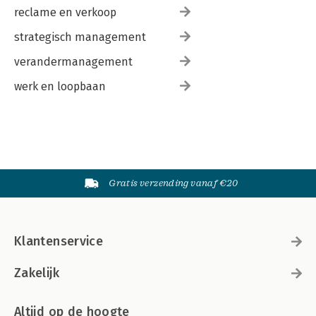
C.F. Deelen
reclame en verkoop
33. Aansprakelijkheid van bestuurders en commissarissen in de
Caribische delen van het Koninkrijk 731
strategisch management
K. Frielink
verandermanagement
werk en loopbaan
Gratis verzending vanaf €20
Klantenservice
Zakelijk
Altijd op de hoogte