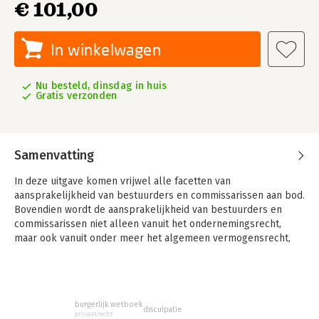
€ 101,00
In winkelwagen
Nu besteld, dinsdag in huis
Gratis verzonden
Samenvatting
In deze uitgave komen vrijwel alle facetten van
aansprakelijkheid van bestuurders en commissarissen aan bod.
Bovendien wordt de aansprakelijkheid van bestuurders en
commissarissen niet alleen vanuit het ondernemingsrecht,
maar ook vanuit onder meer het algemeen vermogensrecht,
het faillissementsrecht en het internationaal privaatrecht
belicht.
Aansprakelijkheid van bestuurders en commissarissen vertrekt
waar de handboeken ophouden en wil een bijdrage leveren
burgerlijk wetboek
disculpatie
privaatrecht