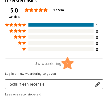
Lezersrecensies
Druk:
1
5.0
Verschijningsdatum:
31-5-2017
1 stem
van de 5
Hoofdrubriek:
Juridisch
Jongbloed:
Bestuurdersaansprakelijkheid
1
Serie:
Serie vanwege het Van der Heijden
0
Instituut te Nijmegen
0
0
0
?
Uw waardering
Log in om uw waardering te geven
Schrijf een recensie
Lees ons recensiebeleid