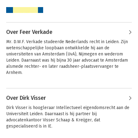
Over Feer Verkade
Mr. D.W.F. Verkade studeerde Nederlands recht in Leiden. Zijn 
wetenschappelijke loopbaan ontwikkelde hij aan de 
universiteiten van Amsterdam (UvA), Nijmegen en wederom 
Leiden. Daarnaast was hij bijna 30 jaar advocaat te Amsterdam 
alsmede rechter- en later raadsheer-plaatsvervanger te 
Auteursrecht
Commercieel
Arnhem.

Studenteneditie
portretrecht
In 2002 nam hij afscheid van de universiteit en van de balie, en 
Andere boeken door Feer Verkade
werd hij advocaat-generaal bij de Hoge Raad. Hij is lid van de 
Koninklijke Nederlandse Akademie van Wetenschappen.
Over Dirk Visser
Bekijk alle boeken
Dirk Visser is hoogleraar Intellectueel eigendomsrecht aan de 
Universiteit Leiden. Daarnaast is hij partner bij 
advocatenkantoor Visser Schaap & Kreijger, dat 
gespecialiseerd is in IE.