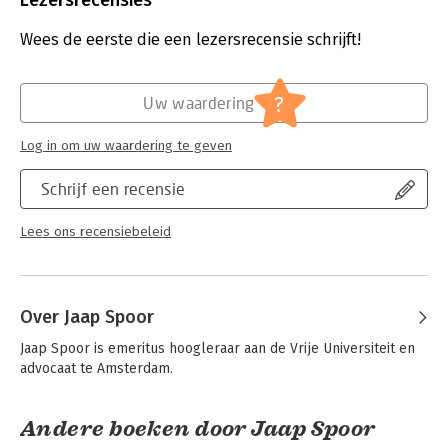
Lezersrecensies
Druk:
5
Verschijningsdatum:
9-9-2025
Wees de eerste die een lezersrecensie schrijft!
Hoofdrubriek:
Juridisch
Jongbloed:
Intellectuele eigendom - Auteursrecht,
?
Uw waardering
Intellectuele eigendom - Naburige
rechten
Log in om uw waardering te geven
Serie:
Recht en Praktijk (compleet)
Schrijf een recensie
Lees ons recensiebeleid
Over Jaap Spoor
Jaap Spoor is emeritus hoogleraar aan de Vrije Universiteit en 
advocaat te Amsterdam.
Andere boeken door Jaap Spoor