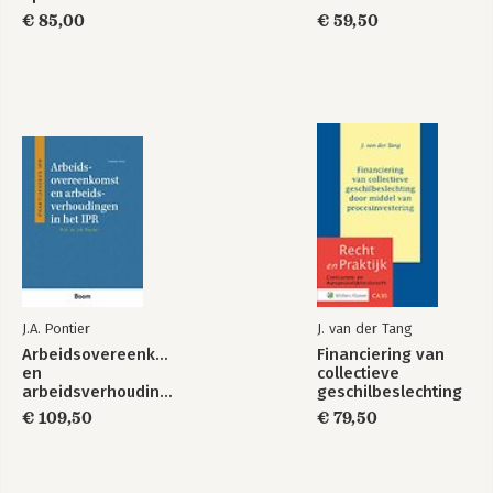
jegens
€ 85,00
€ 59,50
consumenten
Bekijk alle boeken
Merkenrechtspraak
Hoofdstukken
HvJ EU
intellectuele
eigendom
Bekijk alle boeken
J.A. Pontier
J. van der Tang
Arbeidsovereenkomst
Financiering van
en
collectieve
arbeidsverhoudingen
geschilbeslechting
in het IPR
dmv
€ 109,50
€ 79,50
procesinvestering