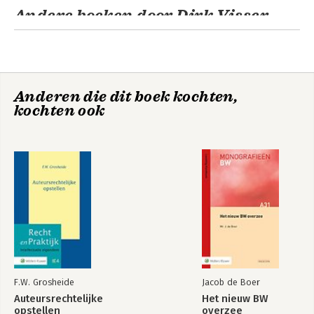
Andere boeken door Dirk Visser
Misleidende (B2B)
Misleidende (B2B)
reclame en
reclame en
Anderen die dit boek kochten,
vergelijkende
vergelijkende
kochten ook
reclame
reclame
Intellectuele
Tekst &
eigendom 2026
Commentaar
Intellectuele
eigendom
F.W. Grosheide
Jacob de Boer
Auteursrechtelijke
Het nieuw BW
Auteursrecht
Oneerlijke
opstellen
overzee
Studenteneditie
handelspraktijken