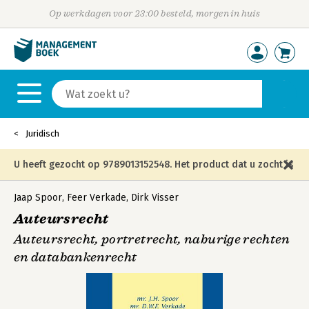
Op werkdagen voor 23:00 besteld, morgen in huis
Juridisch
U heeft gezocht op 9789013152548. Het product dat u zocht is
niet meer in die editie leverbaar en is vervangen door de
Jaap Spoor
,
Feer Verkade
,
Dirk Visser
Auteursrecht
onderstaande editie.
Auteursrecht, portretrecht, naburige rechten
en databankenrecht