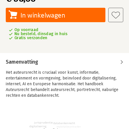
In winkelwagen
Op voorraad
Nu besteld, dinsdag in huis
Gratis verzonden
Samenvatting
Het auteursrecht is cruciaal voor kunst, informatie,
entertainment en vormgeving, beïnvloed door digitalisering,
internet, AI en Europese harmonisatie. Het handboek
Auteursrecht
behandelt auteursrecht, portretrecht, naburige
rechten en databankenrecht.
Het auteursrecht en de daaraan verwante rechten spelen een
belangrijke rol bij de exploitatie en het gebruik van producten
op het gebied van kunst, informatie, entertainment en
vormgeving. Het rechtsgebied staat sterk onder invloed van
jurisprudentie
databankenrecht
digitalisering
exploitatiecontracten
informatie- technologische ontwikkelingen (digitalisering,