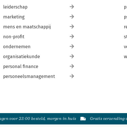
leiderschap
p
marketing
p
mens en maatschappij
r
non-profit
s
ondernemen
v
organisatiekunde
w
personal finance
personeelsmanagement
gen voor 23:00 besteld, morgen in huis
Gratis verzending