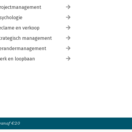
rojectmanagement
sychologie
eclame en verkoop
trategisch management
erandermanagement
erk en loopbaan
 vanaf €20