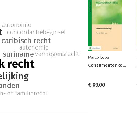
autonomie
t
concordantiebeginsel
caribisch recht
autonomie
suriname
vermogensrecht
Marco Loos
k recht
Consumentenkoop
lijking
landen
€ 59,00
n- en familierecht