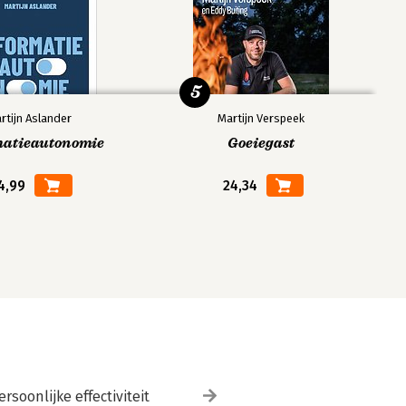
5
rtijn Aslander
Martijn Verspeek
matieautonomie
Goeiegast
4,99
24,34
ersoonlijke effectiviteit