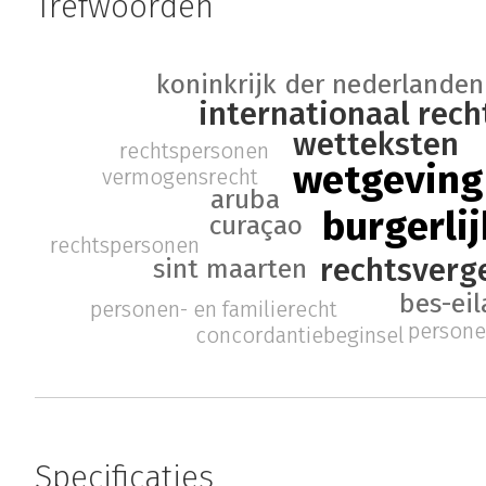
Trefwoorden
koninkrijk der nederlanden
internationaal rech
wetteksten
rechtspersonen
wetgeving
vermogensrecht
aruba
burgerlij
curaçao
rechtspersonen
rechtsverge
sint maarten
bes-ei
personen- en familierecht
persone
concordantiebeginsel
Specificaties