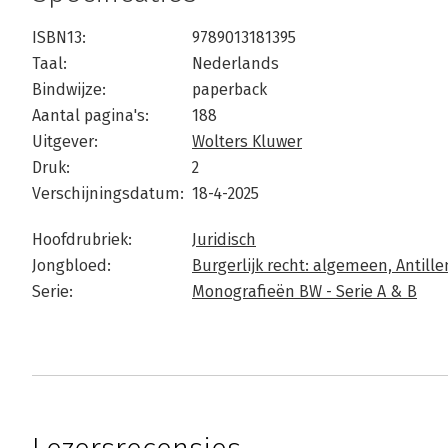
ISBN13:
9789013181395
Taal:
Nederlands
Bindwijze:
paperback
Aantal pagina's:
188
Uitgever:
Wolters Kluwer
Druk:
2
Verschijningsdatum:
18-4-2025
Hoofdrubriek:
Juridisch
Jongbloed:
Burgerlijk recht: algemeen,
Antille
Serie:
Monografieën BW - Serie A & B