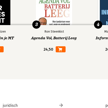
3
4
izen
Ron Steenkist
Ma
in je MT
Agenda Vol, Batterij Leeg
Infor
24,50
2
juridisch
p