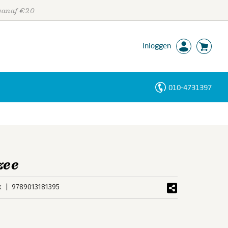
 vanaf €20
Inloggen
010-4731397
Personen
Trefwoorden
zee
k
9789013181395