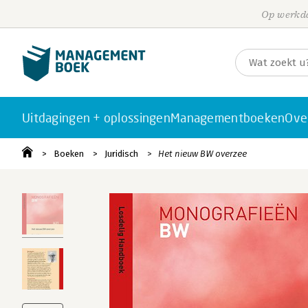
Op werkda
Uitdagingen + oplossingen
Managementboeken
Ove
Boeken
Juridisch
Het nieuw BW overzee