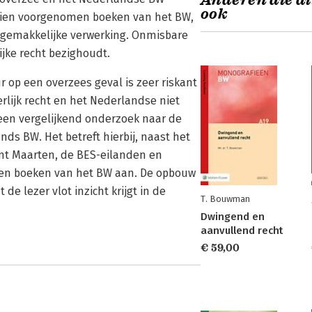
Anderen die di
ook
 tien voorgenomen boeken van het BW,
 gemakkelijke verwerking. Onmisbare
ijke recht bezighoudt.
 op een overzees geval is zeer riskant
lijk recht en het Nederlandse niet
een vergelijkend onderzoek naar de
ds BW. Het betreft hierbij, naast het
nt Maarten, de BES-eilanden en
tien boeken van het BW aan. De opbouw
e lezer vlot inzicht krijgt in de
T. Bouwman
Dwingend en
aanvullend recht
€ 59,00