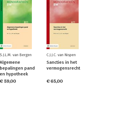
S.J.L.M. van Bergen
C.J.J.C. van Nispen
Algemene
Sancties in het
bepalingen pand
vermogensrecht
en hypotheek
€ 59,00
€ 65,00