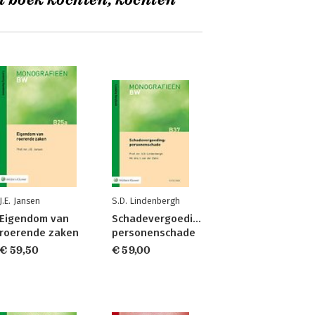
t boek kochten, kochten
J.E. Jansen
S.D. Lindenbergh
Eigendom van
Schadevergoeding:
roerende zaken
personenschade
€ 59,50
€ 59,00