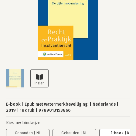
E-book
Epub met watermerkbeveiliging
Nederlands
2019
1e druk
9789013153866
Kies uw bindwijze
Gebonden | NL
Gebonden | NL
E-book | NL