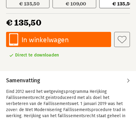
€ 135,50
€ 109,00
€ 135,50
€ 135,50
In winkelwagen
Direct te downloaden
Samenvatting
Eind 2012 werd het wetgevingsprogramma Herijking
Faillissementsrecht geïntroduceerd met als doel het
verbeteren van de Faillissementswet. 1 januari 2019 was het
zover: de Wet Modernisering Faillissementsprocedure trad in
werking. Herijking van het faillissementsrecht staat geheel in
het teken van deze nieuwe wet, welke is gericht op de pijler
modernisering uit het wetgevingsprogramma. Eerder
verscheen in deze serie al een uitgave over de pijler