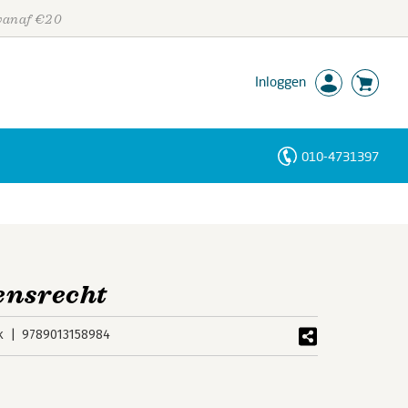
 vanaf €20
Inloggen
010-4731397
Personen
Trefwoorden
ensrecht
k
9789013158984