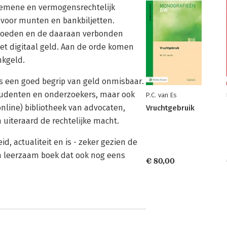
lgemene en vermogensrechtelijk
 voor munten en bankbiljetten.
tegoeden en de daaraan verbonden
met digitaal geld. Aan de orde komen
nkgeld.
s een goed begrip van geld onmisbaar.
studenten en onderzoekers, maar ook
P.C. van Es
(online) bibliotheek van advocaten,
Vruchtgebruik
n uiteraard de rechtelijke macht.
d, actualiteit en is - zeker gezien de
en leerzaam boek dat ook nog eens
€ 80,00