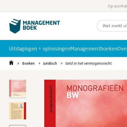
Op werkda
Uitdagingen + oplossingen
Managementboeken
Ove
Boeken
Juridisch
Geld in het vermogensrecht