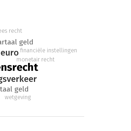
es recht
artaal geld
financiële instellingen
euro
monetair recht
nsrecht
gsverkeer
taal geld
wetgeving