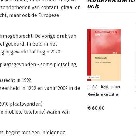
Anderen die di
ook
zonderheden van contant, giraal en
recht, maar ook de Europese
vermogensrecht. De vorige druk van
el gebeurd. In Geld in het
g bijgewerkt tot begin 2020.
 plaatsgevonden - soms plotseling,
srecht in 1992
J.L.R.A. Huydecoper
eenheid in 1999 en vanaf 2002 in de
Reële executie
n 2010 plaatsvonden)
€ 80,00
de mobiele telefonie) waren van
cht, begint met een inleidende