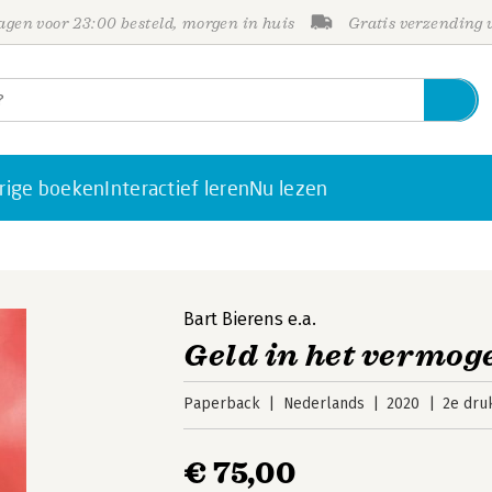
gen voor 23:00 besteld, morgen in huis
Gratis verzending
rige boeken
Interactief leren
Nu lezen
Bart Bierens
e.a.
Geld in het vermog
Paperback
Nederlands
2020
2e dru
€ 75,00