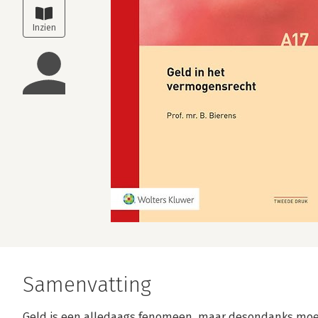
Samenvatting
Geld is een alledaags fenomeen, maar desondanks moeil