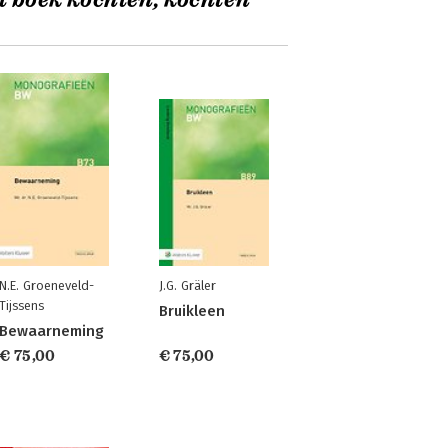
t boek kochten, kochten
N.E. Groeneveld-
J.G. Gräler
Tijssens
Bruikleen
Bewaarneming
€ 75,00
€ 75,00