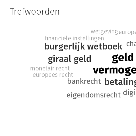
Trefwoorden
wetgeving
europe
financiële instellingen
ch
burgerlijk wetboek
geld
giraal geld
vermoge
monetair recht
europees recht
betalin
bankrecht
digi
eigendomsrecht