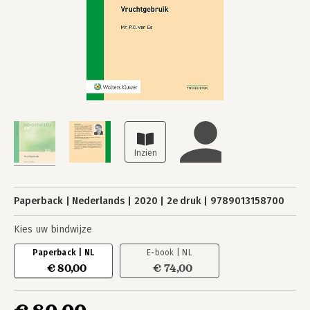
Paperback
Nederlands
2020
2e druk
9789013158700
Kies uw bindwijze
Paperback | NL
E-book | NL
€ 80,00
€ 74,00