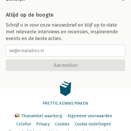
73 Recht van gebruik / 103
74 Recht van bewoning; algemeen / 104
75 Recht van bewoning; verzekering / 105
Altijd op de hoogte
76 Nadere opmerkingen over de rechten van gebruik en van
Schrijf u in voor onze nieuwsbrief en blijf up-to-date
bewoning / 106
met relevante interviews en recensies, inspirerende
Trefwoordenregister / 109
events en de beste acties.
Wetsartikelenregister / 113
Jurisprudentieregister / 119
Monografieën BW / 121
Aanmelden
PRETTIG KENNIS MAKEN
Thuiswinkel waarborg
Algemene voorwaarden
Colofon
Privacy
Cookies
Cookie instellingen