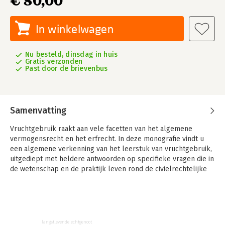
€ 80,00
In winkelwagen
Nu besteld, dinsdag in huis
Gratis verzonden
Past door de brievenbus
Samenvatting
Vruchtgebruik raakt aan vele facetten van het algemene
vermogensrecht en het erfrecht. In deze monografie vindt u
een algemene verkenning van het leerstuk van vruchtgebruik,
uitgediept met heldere antwoorden op specifieke vragen die in
de wetenschap en de praktijk leven rond de civielrechtelijke
aspecten van het vruchtgebruik. Vruchtgebruik is een
fascinerend onderwerp.
De wortels van vruchtgebruik zijn eeuwenoud en komen
vandaag de dag nog steeds tot wasdom in een erfrechtelijke
langstlevende echtgenoot