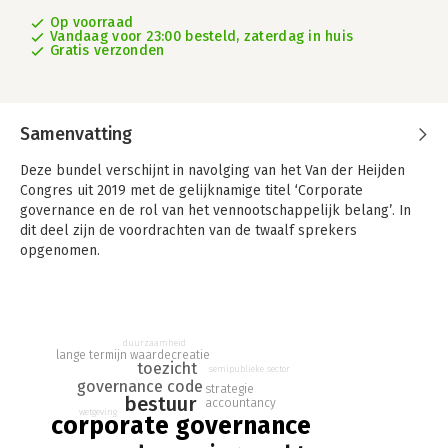
Op voorraad
Vandaag voor 23:00 besteld, zaterdag in huis
Gratis verzonden
Samenvatting
Deze bundel verschijnt in navolging van het Van der Heijden
Congres uit 2019 met de gelijknamige titel ‘Corporate
governance en de rol van het vennootschappelijk belang’. In
dit deel zijn de voordrachten van de twaalf sprekers
opgenomen.
Corporate governance en vennootschappelijk belang behoren
allebei tot hot topics in het ondernemingsrecht. In zowel
binnen- als buitenland groeit de aandacht vanuit media,
maatschappij en wetenschap. De roep om een fundamentele
duurzaamheid
lange termijn waardecreatie
herinterpretatie van het doel van een vennootschap klinkt de
toezicht
semipublieke sector
laatste jaren steeds luider. Dit doel zou niet simpelweg het
governance code
strategie
bestuur
‘maximaliseren van aandeelhouderswaarde’ moeten zijn.
accountancy
wetgeving
corporate governance
Echter, de discussie en het denken over een alternatieve
invulling hiervan is nog lang niet uitgekristalliseerd.