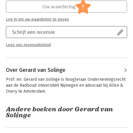
Jongbloed:
Algemene beginselen van behoorlijk
?
Uw waardering
ondernemingsbestuur[corporate
governance]
Log in om uw waardering te geven
Serie:
Serie vanwege het Van der Heijden
Instituut te Nijmegen
Schrijf een recensie
Lees ons recensiebeleid
Over Gerard van Solinge
Prof. mr. Gerard van Solinge is hoogleraar Ondernemingsrecht 
aan de Radboud Universiteit Nijmegen en advocaat bij Allen & 
Overy te Amsterdam.
Andere boeken door Gerard van
Solinge