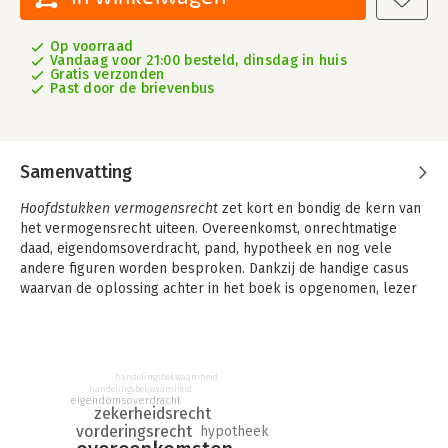
Op voorraad
Vandaag voor 21:00 besteld, dinsdag in huis
Gratis verzonden
Past door de brievenbus
Samenvatting
Hoofdstukken vermogensrecht
zet kort en bondig de kern van
het vermogensrecht uiteen. Overeenkomst, onrechtmatige
daad, eigendomsoverdracht, pand, hypotheek en nog vele
andere figuren worden besproken. Dankzij de handige casus
waarvan de oplossing achter in het boek is opgenomen, lezer
zich snel de kern van het vermogensrecht eigen maken.
“Een eerste kennismaking met het stellige recht vergt een
stellige betoogtrant.” Dit is de gedachte waardoor
handelingsbekwaamheid
Hoofdstukken vermogensrecht
al bijna meer dan een halve
handelingsbekwaamheid
eeuw aan verschillende universiteiten wordt gebruikt om
eigendomsoverdracht
zekerheidsrecht
studenten te introduceren in het vermogensrecht. Met deze
vorderingsrecht
hypotheek
titel krijgt de beginnende civilist een stevige basis aangereikt