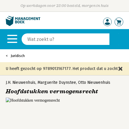
Op werkdagen voor 23:00 besteld, morgen in huis
Juridisch
U heeft gezocht op 9789013167177. Het product dat u zocht is
niet meer in die editie leverbaar en is vervangen door de
J.H. Nieuwenhuis
,
Marguerite Duynstee
,
Otto Nieuwenhuis
Hoofdstukken vermogensrecht
onderstaande editie.