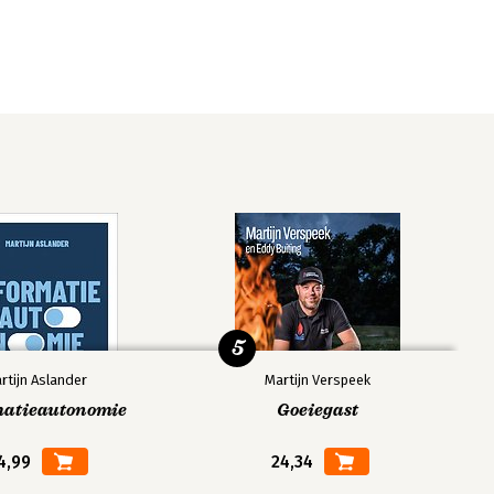
5
rtijn Aslander
Martijn Verspeek
matieautonomie
Goeiegast
4,99
24,34