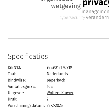
privac
wetgeving
managemen
verander
cybersecurity
Specificaties
ISBN13:
9789013176919
Taal:
Nederlands
Bindwijze:
paperback
Aantal pagina's:
168
Uitgever:
Wolters Kluwer
Druk:
2
Verschijningsdatum:
28-2-2025