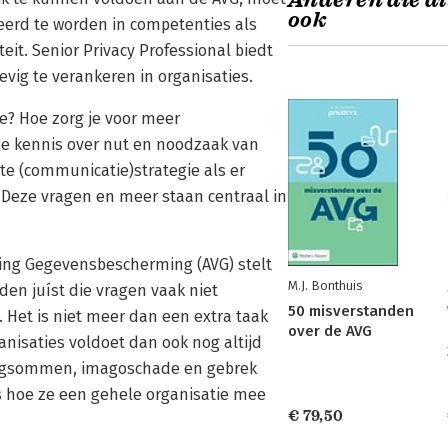
Anderen die di
ook
teerd te worden in competenties als
teit. Senior Privacy Professional biedt
evig te verankeren in organisaties.
tie? Hoe zorg je voor meer
de kennis over nut en noodzaak van
ste (communicatie)strategie als er
eze vragen en meer staan centraal in
ing Gegevensbescherming (AVG) stelt
M.J. Bonthuis
den juíst die vragen vaak niet
50 misverstanden
. Het is niet meer dan een extra taak
over de AVG
anisaties voldoet dan ook nog altijd
wangsommen, imagoschade en gebrek
ls hoe ze een gehele organisatie mee
€ 79,50