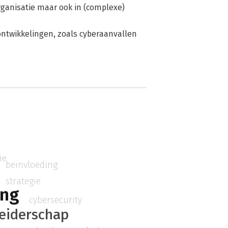
organisatie maar ook in (complexe)
ontwikkelingen, zoals cyberaanvallen
ie
beïnvloeding
strategie
ing
cybersecurity
leiderschap