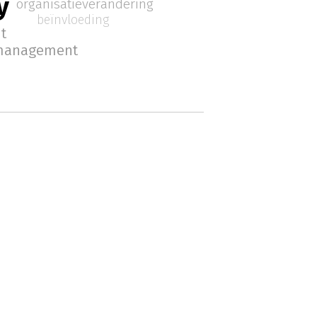
y
organisatieverandering
beïnvloeding
t
management