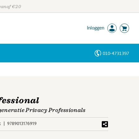
 vanaf €20
Inloggen
010-4731397
Personen
Trefwoorden
fessional
eneratie Privacy Professionals
k
9789013176919