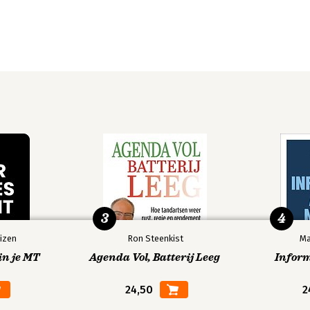
3
4
izen
Ron Steenkist
Ma
in je MT
Agenda Vol, Batterij Leeg
Infor
24,50
2