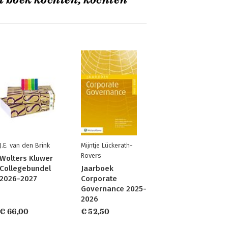
t boek kochten, kochten
J.E. van den Brink
Mijntje Lückerath-
Rovers
Wolters Kluwer
Collegebundel
Jaarboek
2026-2027
Corporate
Governance 2025-
2026
€ 66,00
€ 52,50