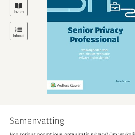
Samenvatting
Hoe serieus neemt jouw organisatie privacy? Om werkel