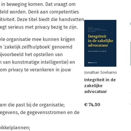
 in beweging komen. Dat vraagt om
ndeld worden. Denk aan competenties
tiviteit. Deze titel biedt die handvatten
gt serieus met privacy bezig te zijn.
ele organisatie mee kunnen krijgen
en ‘zakelijk zelfhulpboek’ genoemd
ijvoorbeeld het opstellen van
en van kunstmatige intelligentie) en
 om privacy te verankeren in jouw
Jonathan Soeharno
Integriteit in de
zakelijke
advocatuur
m die past bij de organisatie;
€ 74,50
sgegevens, de gegevensstromen en de
wikkelplannen;