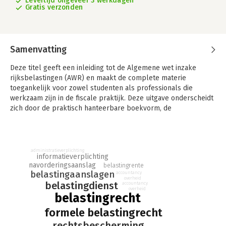
Levertijd ongeveer 3 werkdagen
Gratis verzonden
Samenvatting
Deze titel geeft een inleiding tot de Algemene wet inzake
rijksbelastingen (AWR) en maakt de complete materie
toegankelijk voor zowel studenten als professionals die
werkzaam zijn in de fiscale praktijk. Deze uitgave onderscheidt
zich door de praktisch hanteerbare boekvorm, de
tweejaarlijkse bijwerking en de volledigheid van behandeling
van het belastingrecht.
Algemene wet inzake rijksbelastingen
bevat de meest actuele
administratieverplichting
beschrijving van het formele belastingrecht. De titel behandelt
informatieverplichting
navorderingsaanslag
de rechten en verplichtingen van de burger tegenover de
belastingrente
belastingaanslagen
accountancy
fiscus als het gaat om de vaststelling van de belastingschuld.
overheid
belastingdienst
accountancy
Bovendien is dit handboek helder over de verhouding tussen
overheid
belastingrecht
het bijzondere fiscale bestuursrecht van de AWR en het
algemene bestuursrecht van de Awb. En er is veel aandacht
formele belastingrecht
voor de rechtsbescherming van de burger.
rechtsbescherming