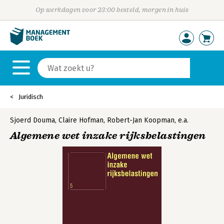
Op werkdagen voor 23:00 besteld, morgen in huis
Juridisch
Sjoerd Douma
,
Claire Hofman
,
Robert-Jan Koopman
,
e.a.
Algemene wet inzake rijksbelastingen