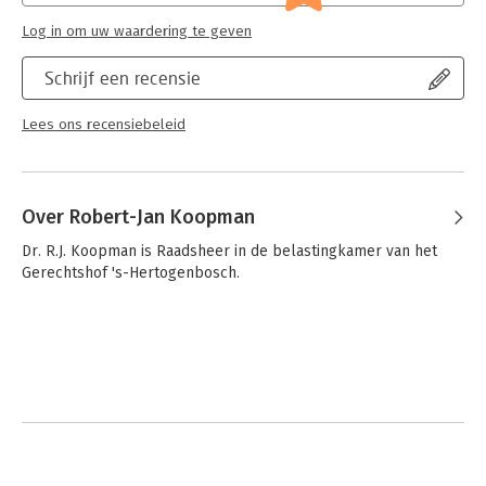
- het fiscale straf- en strafprocesrecht.
Log in om uw waardering te geven
Algemene wet inzake rijksbelastingen
is zeer geschikt als
studieboek voor het hoger en wetenschappelijk onderwijs en
Schrijf een recensie
wordt daarvoor al vele jaren gebruikt. Tevens is het een
onmisbaar handboek voor de dagelijkse praktijk van de fiscale
Lees ons recensiebeleid
professional.
Over Robert-Jan Koopman
Dr. R.J. Koopman is Raadsheer in de belastingkamer van het 
Gerechtshof 's-Hertogenbosch.