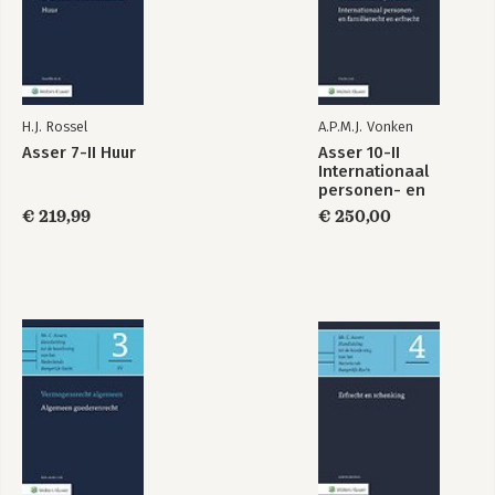
H.J. Rossel
A.P.M.J. Vonken
Asser 7-II Huur
Asser 10-II
Internationaal
personen- en
familierecht en
€ 219,99
€ 250,00
erfrecht