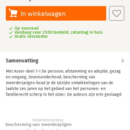
In winkelwagen
Op voorraad
Vandaag voor 23:00 besteld, zaterdag in huis
Gratis verzonden
Samenvatting
Met Asser-deel 1-I De persoon, afstamming en adoptie, gezag
en omgang, levensonderhoud, bescherming van
meerderjarigen houd je de talrijke ontwikkelingen van de
laatste zes jaren op het gebied van het personen- en
familierecht scherp in het vizier. De auteurs zijn erin geslaagd
een breed en grondig beeld te portretteren van het
Nederlandse recht op het gebied van de persoon, afstamming
en adoptie, gezag en omgang, levensonderhoud en
meerderjarigenbescherming.
kinderbescherming
bescherming van meerderjarigen
De titel bevat verhelderende beschrijvingen en diepgaande