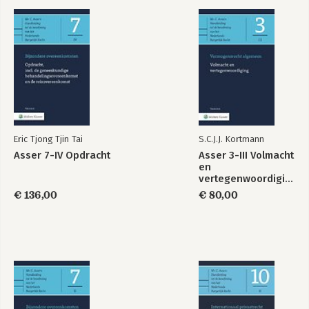
Eric Tjong Tjin Tai
S.C.J.J. Kortmann
Asser 7-IV Opdracht
Asser 3-III Volmacht
en
vertegenwoordiging
€ 136,00
€ 80,00