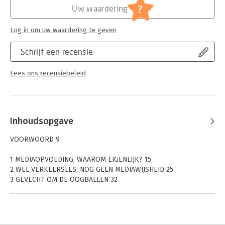
?
Uw waardering
Log in om uw waardering te geven
Schrijf een recensie
Lees ons recensiebeleid
Inhoudsopgave
VOORWOORD 9
1 MEDIAOPVOEDING, WAAROM EIGENLIJK? 15
2 WEL VERKEERSLES, NOG GEEN MEDIAWIJSHEID 25
3 GEVECHT OM DE OOGBALLEN 32
4 SCHERMTIJD EN HET JONGE BREIN 40
5 HET BELANG VAN BUITENSPELEN 54
6 GOUDEN TIJDEN VOOR DE OPTICIEN 66
7 IT’S ALL ABOUT BALANCE, BABY 72