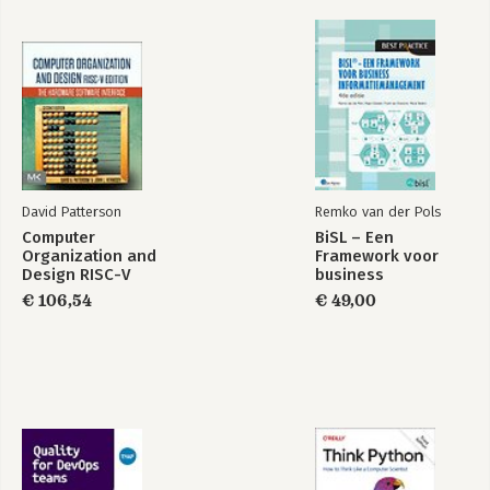
David Patterson
Remko van der Pols
Computer
BiSL – Een
Organization and
Framework voor
Design RISC-V
business
Edition
informatiemanagement
€ 106,54
€ 49,00