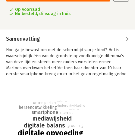
Op voorraad
Nu besteld, dinsdag in huis
Samenvatting
Hoe ga je bewust om met de schermtijd van je kind? Het is
waarschijnlijk één van de grootste opvoedkundige dilemma’s
van deze tijd en steeds meer ouders worstelen ermee.
Marloes overkwam hetzelfde toen haar dochter van 10 haar
eerste smartphone kreeg en er in het gezin regelmatig gedoe
over digitale media ontstond. Ze besloot zich in het onderwerp
vast te bijten en een opleiding tot mediacoach te volgen.
Inmiddels is Marloes gecertificeerd mediacoach en beschrijft
ze haar persoonlijke ervaringen onder andere in columns voor
sextortion
online pesten
J/M Ouders en op haar eigen platform. Daarnaast geeft ze
kinderontwikkeling
hersenontwikkeling
voorlichting aan ouders die op zoek zijn naar digitale balans in
sextortion
smartphone
internet
hun gezin.
mediawijsheid
digitale balans
grooming
Marloes beschrijft op toegankelijke wijze situaties die voor
digitale opvoeding
iedere ouder met opgroeiende kinderen herkenbaar zijn. Aan