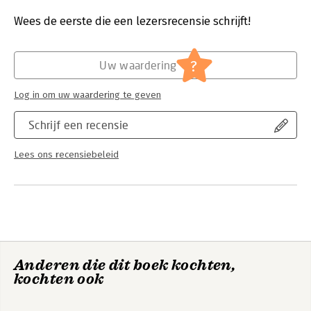
Druk:
1
Verschijningsdatum:
13-6-2024
Wees de eerste die een lezersrecensie schrijft!
Hoofdrubriek:
Jeugd
?
Uw waardering
Log in om uw waardering te geven
Schrijf een recensie
Lees ons recensiebeleid
Anderen die dit boek kochten,
kochten ook