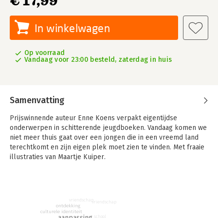
€ 17,99
In winkelwagen
Op voorraad
Vandaag voor 23:00 besteld, zaterdag in huis
Samenvatting
Prijswinnende auteur Enne Koens verpakt eigentijdse
onderwerpen in schitterende jeugdboeken. Vandaag komen we
niet meer thuis gaat over een jongen die in een vreemd land
terechtkomt en zijn eigen plek moet zien te vinden. Met fraaie
illustraties van Maartje Kuiper.
De tienjarige Imre wordt halsoverkop door zijn vader
meegenomen naar zijn land van herkomst, waar nog niet lang
geleden een burgeroorlog woedde. Daar gaan ze in het
afgelegen huis van zijn overleden grootouders wonen. Het huis
vriendschap
vriendschap
is enorm vervallen en ’s nachts wordt Imre vaak wakker van
ontdekking
culturele identiteit
geschreeuw vanuit de bergen. Op zijn nieuwe school kent hij
aanpassing
school