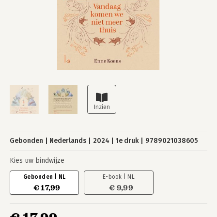
Gebonden
Nederlands
2024
1e druk
9789021038605
Kies uw bindwijze
Gebonden | NL
E-book | NL
€ 17,99
€ 9,99