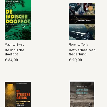
bekendheid op TV met zijn 
Jeftha Pattikawa 203
Bekijk alle boeken
programma’s als ‘Kijken in de Ziel’, 
Emerson Terinathe 213
‘Over Leven’ en ‘De Beste Families’. 
Voor zijn werk kreeg hij veel erkenning 
én prijzen. In 2025 won hij voor de 
derde keer de Sonja Barend Award, 
deze keer voor zijn briljante interview 
met voormalig strafrechtadvocaat Bram 
Moszkowicz. En ontving hij de 
Maurice Swirc
Florence Tonk
prestigieuze Zilveren Nipkowschijf voor 
zijn serie Kijken in de Ziel over 
De Indische
Het verhaal van
doofpot
Nederland
psychiaters. In juni 2020 kreeg hij De 
Tegel in de categorie Beste Interview, 
€ 34,99
€ 29,99
voor de gesprekken in Onze Jongens 
op Java.