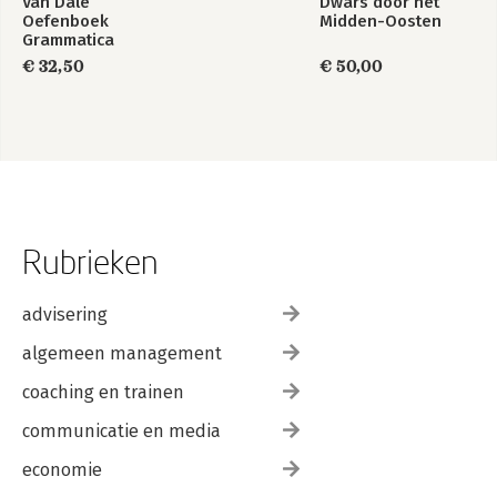
Van Dale
Dwars door het
Oefenboek
Midden-Oosten
Grammatica
Nederlands
€ 32,50
€ 50,00
Rubrieken
advisering
algemeen management
coaching en trainen
communicatie en media
economie