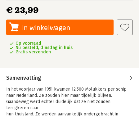
€ 23,99
In winkelwagen
Op voorraad
Nu besteld, dinsdag in huis
Gratis verzonden
Samenvatting
In het voorjaar van 1951 kwamen 12.500 Molukkers per schip
naar Nederland. Ze zouden hier maar tijdelijk blijven.
Gaandeweg werd echter duidelijk dat ze niet zouden
terugkeren naar
hun thuisland. Ze werden aanvankelijk ondergebracht in
kampen, waaronder het beruchte Westerbork.
Terwijl het merendeel probeerde er hier wat van te maken,
koesterden velen het verlangen naar huis. Een groot deel had