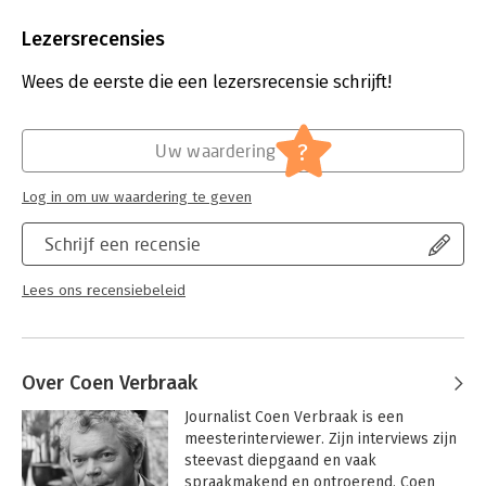
Aantal pagina's:
224
Uitgever:
Alfabet uitgevers
Lezersrecensies
Druk:
1
Verschijningsdatum:
12-5-2021
Wees de eerste die een lezersrecensie schrijft!
Hoofdrubriek:
Mens en maatschappij
?
Uw waardering
Log in om uw waardering te geven
Schrijf een recensie
Lees ons recensiebeleid
Over Coen Verbraak
Journalist Coen Verbraak is een 
meesterinterviewer. Zijn interviews zijn 
steevast diepgaand en vaak 
spraakmakend en ontroerend. Coen 