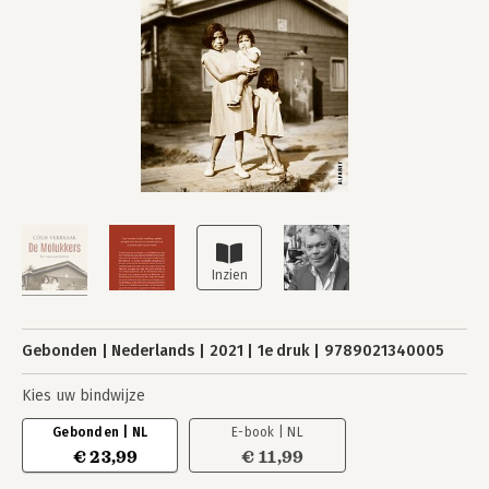
Gebonden
Nederlands
2021
1e druk
9789021340005
Kies uw bindwijze
Gebonden | NL
E-book | NL
€ 23,99
€ 11,99