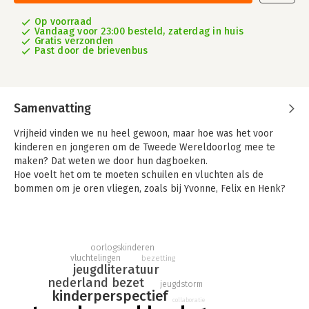
Op voorraad
Vandaag voor 23:00 besteld, zaterdag in huis
Gratis verzonden
Past door de brievenbus
Samenvatting
Vrijheid vinden we nu heel gewoon, maar hoe was het voor
kinderen en jongeren om de Tweede Wereldoorlog mee te
maken? Dat weten we door hun dagboeken.
Hoe voelt het om te moeten schuilen en vluchten als de
bommen om je oren vliegen, zoals bij Yvonne, Felix en Henk?
Om altijd honger te hebben, zoals Corri en Lineke? Om
gescheiden te worden van je ouders en te overleven in
kampen, zoals de joodse George of Chris uit Nederlands-Indië?
Om gepest te worden omdat je ‘foute’ ouders hebt, zoals
oorlogskinderen
Annie? Of om een joodse vriendin te hebben die steeds minder
vluchtelingen
bezetting
jeugdliteratuur
mag, zoals Jeanne?
nederland bezet
jeugdstorm
Zeven meisjes en zeven jongens laten je hun verhalen
kinderperspectief
meebeleven. Van Rotterdam tot Arnhem, van Limburg tot
collaboratie