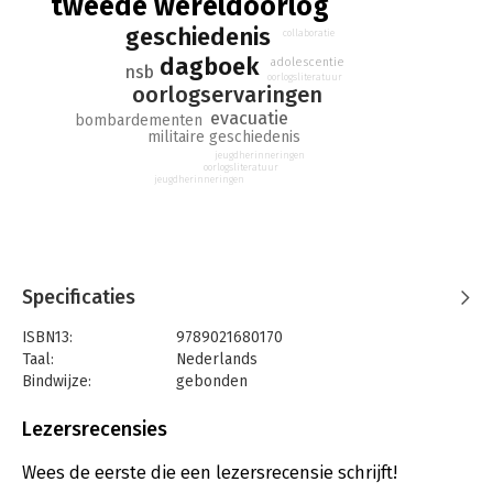
tweede wereldoorlog
Drenthe, van mei 1940 tot zomer 1945. Een terecht bekroond
boek met prachtige verhalen om aan elkaar door te vertellen.
geschiedenis
collaboratie
dagboek
adolescentie
nsb
oorlogsliteratuur
oorlogservaringen
evacuatie
bombardementen
militaire geschiedenis
jeugdherinneringen
oorlogsliteratuur
jeugdherinneringen
Specificaties
ISBN13:
9789021680170
Taal:
Nederlands
Bindwijze:
gebonden
Aantal pagina's:
216
Uitgever:
Ploegsma, Uitgeverij
Lezersrecensies
Druk:
1
Verschijningsdatum:
4-3-2020
Wees de eerste die een lezersrecensie schrijft!