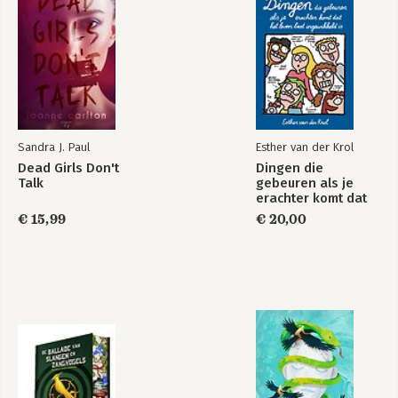
Sandra J. Paul
Esther van der Krol
Dead Girls Don't
Dingen die
Talk
gebeuren als je
erachter komt dat
het leven best
€ 15,99
€ 20,00
ingewikkeld is