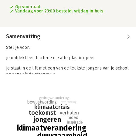
Op voorraad
Vandaag voor 23:00 besteld, vrijdag in huis
Samenvatting
Stel je voor...
je ontdekt een bacterie die alle plastic opeet
je staat in de lift met een van de leukste jongens van je school
en dan valt de stroom uit
je hangt midden in een storm aan een helikopter om actie te
voeren
gedragsverandering
je leeft in een wereld waarin vliegtuigen zwavel strooien om
bewustwording
verandering
klimaatcrisis
het zonlicht te dimmen
toekomst
verhalen
15 bekende jeugdboekenschrijvers maken zich zorgen over
moed
jongeren
inspiratie
klimaatverandering en lieten hun fantasie erop los. Hun
klimaatverandering
verhalen zijn spannend, grappig, ontroerend en inspirerend, en
duurzaamheid
vaak gaan ze over moed. De moed om te zijn wie je wilt zijn, om