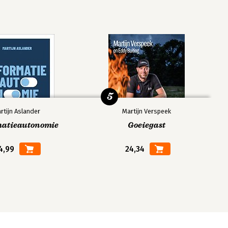
5
rtijn Aslander
Martijn Verspeek
matieautonomie
Goeiegast
4,99
24,34