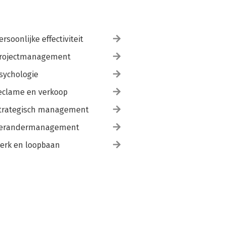
ersoonlijke effectiviteit
rojectmanagement
sychologie
eclame en verkoop
trategisch management
erandermanagement
erk en loopbaan