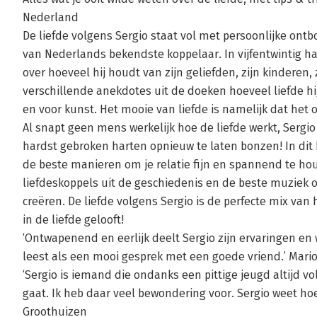
Nederland
De liefde volgens Sergio staat vol met persoonlijke on
van Nederlands bekendste koppelaar. In vijfentwintig h
over hoeveel hij houdt van zijn geliefden, zijn kinderen, 
verschillende anekdotes uit de doeken hoeveel liefde hij 
en voor kunst. Het mooie van liefde is namelijk dat het o
Al snapt geen mens werkelijk hoe de liefde werkt, Sergio 
hardst gebroken harten opnieuw te laten bonzen! In dit bo
de beste manieren om je relatie fijn en spannend te ho
liefdeskoppels uit de geschiedenis en de beste muziek 
creëren. De liefde volgens Sergio is de perfecte mix va
in de liefde gelooft!
‘Ontwapenend en eerlijk deelt Sergio zijn ervaringen en 
leest als een mooi gesprek met een goede vriend.’ Mar
‘Sergio is iemand die ondanks een pittige jeugd altijd v
gaat. Ik heb daar veel bewondering voor. Sergio weet hoe
Groothuizen