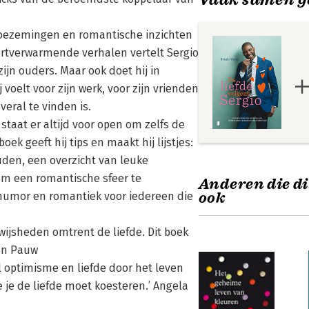
tboezemingen en romantische inzichten
artverwarmende verhalen vertelt Sergio
zijn ouders. Maar ook doet hij in
voelt voor zijn werk, voor zijn vrienden
veral te vinden is.
staat er altijd voor open om zelfs de
ek geeft hij tips en maakt hij lijstjes:
uden, een overzicht van leuke
om een romantische sfeer te
Anderen die di
ook
n humor en romantiek voor iedereen die
wijsheden omtrent de liefde. Dit boek
ion Pauw
ol optimisme en liefde door het leven
 je de liefde moet koesteren.’ Angela