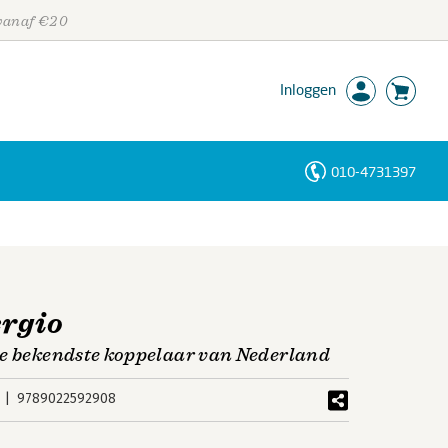
 vanaf €20
Inloggen
010-4731397
Personen
Trefwoorden
ergio
de bekendste koppelaar van Nederland
9789022592908