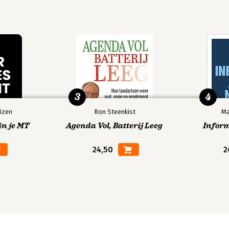
3
4
izen
Ron Steenkist
Ma
in je MT
Agenda Vol, Batterij Leeg
Infor
24,50
2