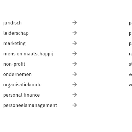
juridisch
p
leiderschap
p
marketing
p
mens en maatschappij
r
non-profit
s
ondernemen
v
organisatiekunde
w
personal finance
personeelsmanagement