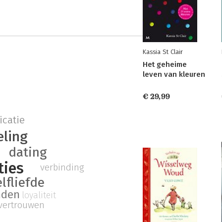
Kassia St Clair
Het geheime
leven van kleuren
€ 29,99
catie
eling
dating
ties
verbinding
elfliefde
nden
loyaliteit
fvertrouwen