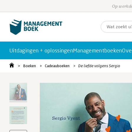
Op werkda
Uitdagingen + oplossingen
Managementboeken
Ove
Boeken
Cadeauboeken
De liefde volgens Sergio