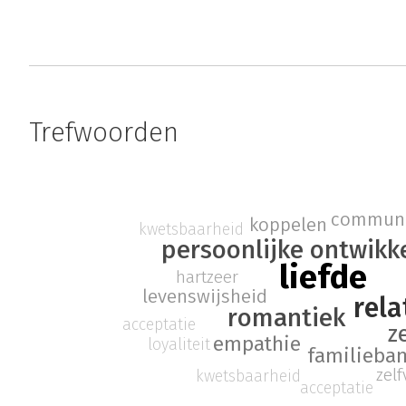
Trefwoorden
communi
koppelen
kwetsbaarheid
persoonlijke ontwikk
liefde
hartzeer
levenswijsheid
rela
romantiek
acceptatie
z
empathie
loyaliteit
familieba
zel
kwetsbaarheid
acceptatie