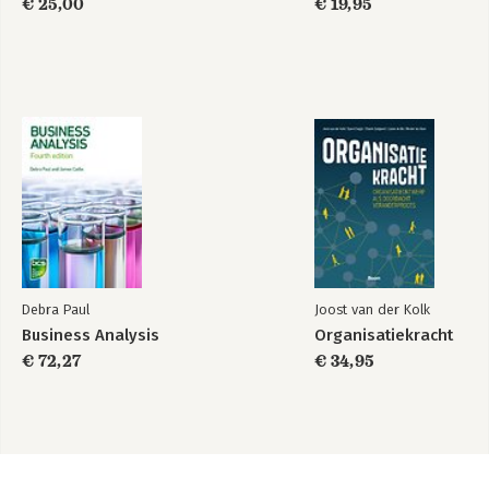
€ 25,00
€ 19,95
Autonome wapens 150
Kan een robot zelf denken? 152
11 DE TOEKOMST 159
Mist Nederland de boot? 160
Waar zit het plafond? 165
En de arbeidsmarkt? 166
BRONNEN 173
Debra Paul
Joost van der Kolk
Business Analysis
Organisatiekracht
€ 72,27
€ 34,95