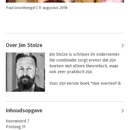
Paul Groothengel
17 augustus 2018
Over Jim Stolze
Jim Stolze is schrijver én ondernemer. 
Die combinatie zorgt ervoor dat zijn 
boeken niet alleen theoretisch, maar 
ook zeer praktisch zijn. 

Voor zijn eerste boek "Hoe overleef ik 
mijn inbox?" (Nieuw Amsterdam, 2009) 
sloot Stolze zich 40 dagen af van het 
Andere boeken door Jim Stolze
internet om te zien wat voor effect dat 
op hem en zijn omgeving had. Het 
Inhoudsopgave
gevolg was een verrassend dagboek 
over de bijeffecten van de digitalisering 
Voorwoord 7
en een reeks handige tips om je weg 
Proloog 11
door de digitale jungle te blijven 