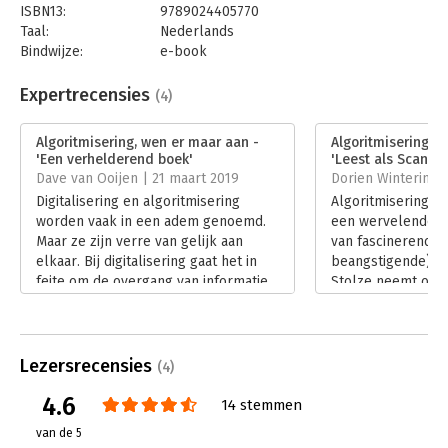
ISBN13:
9789024405770
Taal:
Nederlands
Bindwijze:
e-book
Beveiliging:
watermerk
Bestandsformaat:
epub
Expertrecensies
(4)
Aantal pagina's:
176
Uitgever:
Boom
Algoritmisering, wen er maar aan -
Algoritmisering, w
Druk:
1
'Een verhelderend boek'
'Leest als Scandin
Verschijningsdatum:
17-12-2018
Dave van Ooijen | 21 maart 2019
Dorien Winterink |
Digitalisering en algoritmisering
Algoritmisering, w
Hoofdrubriek:
Organisatiekunde
worden vaak in een adem genoemd.
een wervelende a
Maar ze zijn verre van gelijk aan
van fascinerende 
elkaar. Bij digitalisering gaat het in
beangstigende) vo
feite om de overgang van informatie
Stolze neemt ons 
naar een digitale vorm.
wereld van kunstm
Lees verder
en de algoritmen 
leven beïnvloede
Lees verder
Lezersrecensies
(4)
4.6
14 stemmen
van de 5