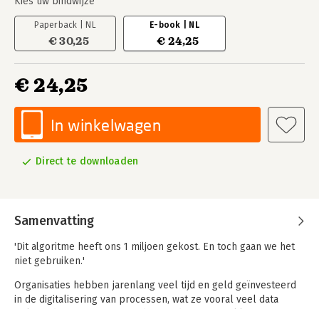
Kies uw bindwijze
Paperback | NL
E-book | NL
€ 30,25
€ 24,25
€ 24,25
In winkelwagen
Direct te downloaden
Samenvatting
'Dit algoritme heeft ons 1 miljoen gekost. En toch gaan we het
niet gebruiken.'
Organisaties hebben jarenlang veel tijd en geld geïnvesteerd
in de digitalisering van processen, wat ze vooral veel data
opleverde. Maar toegevoegde waarde voor een klant, of een