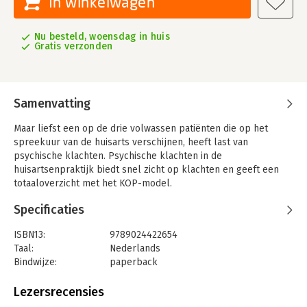
In winkelwagen
Nu besteld, woensdag in huis
Gratis verzonden
Samenvatting
Maar liefst een op de drie volwassen patiënten die op het
spreekuur van de huisarts verschijnen, heeft last van
psychische klachten. Psychische klachten in de
huisartsenpraktijk biedt snel zicht op klachten en geeft een
totaaloverzicht met het KOP-model.
Het boek biedt een praktisch werkmodel voor huisarts en
Specificaties
praktijkondersteuner om zich in relatief korte tijd een beeld te
vormen van de ernst van de klachten en een behandeltraject
ISBN13:
9789024422654
uit te zetten. Het boek is gebaseerd op het KOP-model, dat
Taal:
Nederlands
uitgaat van het principe dat klachten verminderen of
Bindwijze:
paperback
verdwijnen als het evenwicht tussen de 'omstandigheden' en
Aantal pagina's:
216
de 'persoonlijke stijl' wordt verbeterd (want: K = O x P).
Uitgever:
Boom
Lezersrecensies
Druk:
1