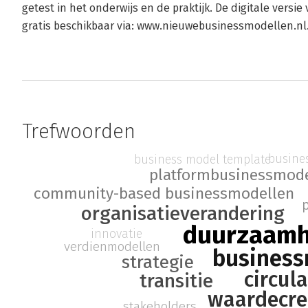
getest in het onderwijs en de praktijk. De digitale versie
gratis beschikbaar via: www.nieuwebusinessmodellen.nl
Trefwoorden
busine
business model template
platformbusinessmode
community-based businessmodellen
organisatieverandering
duurzaamh
innovatie
verdienmodellen
business
strategie
circul
transitie
waardecre
stakeholders