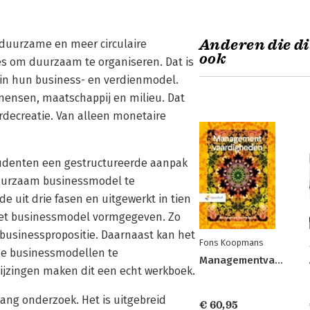
Anderen die di
 duurzame en meer circulaire
ook
es om duurzaam te organiseren. Dat is
in hun business- en verdienmodel.
mensen, maatschappij en milieu. Dat
rdecreatie. Van alleen monetaire
udenten een gestructureerde aanpak
duurzaam businessmodel te
 uit drie fasen en uitgewerkt in tien
et businessmodel vormgegeven. Zo
 businesspropositie. Daarnaast kan het
Fons Koopmans
e businessmodellen te
Managementvaardigheden
jzingen maken dit een echt werkboek.
ang onderzoek. Het is uitgebreid
€ 60,95