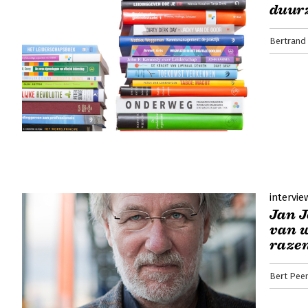
duur
Bertrand
intervie
Jan J
van w
razen
Bert Pee