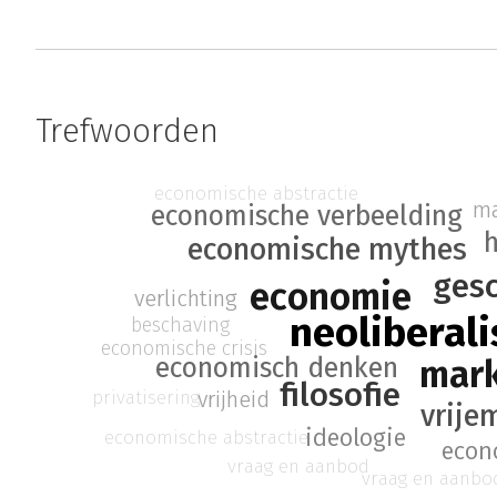
Trefwoorden
economische abstractie
ma
economische verbeelding
economische mythes
ges
economie
verlichting
neoliberal
beschaving
economische crisis
mar
economisch denken
filosofie
privatisering
vrijheid
vrije
ideologie
economische abstractie
econ
vraag en aanbod
vraag en aanbo