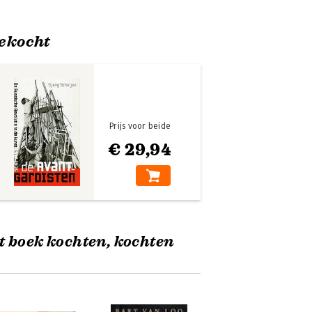
ekocht
Prijs voor beide
€ 29,94
t boek kochten, kochten