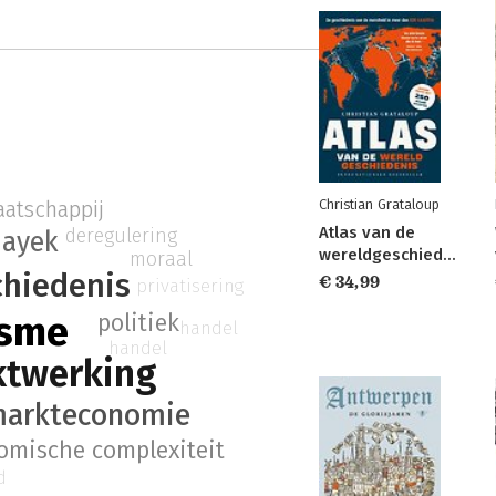
Christian Grataloup
atschappij
Atlas van de
deregulering
hayek
wereldgeschiedenis
moraal
chiedenis
€ 34,99
privatisering
isme
politiek
handel
handel
ktwerking
markteconomie
omische complexiteit
d