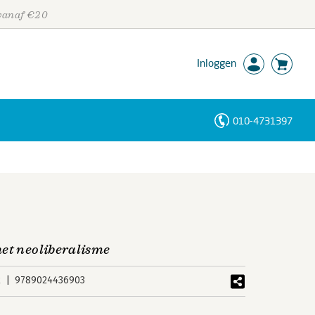
 vanaf €20
Inloggen
010-4731397
Personen
Trefwoorden
het neoliberalisme
k
9789024436903