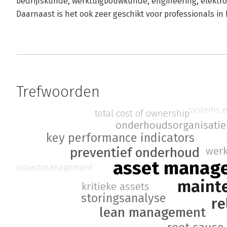
bedrijfskunde, werktuigbouwkunde, engineering, elektr
Daarnaast is het ook zeer geschikt voor professionals in
Trefwoorden
systems e
total cost of ownership
onderhoudsorganisatie
key performance indicators
wer
preventief onderhoud
asset manag
projectmanagement
maint
kritieke assets
storingsanalyse
re
lean management