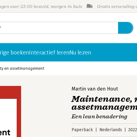
gen voor 23:00 besteld, morgen in huis
Gratis verzending
rige boeken
Interactief leren
Nu lezen
lity en assetmanagement
Martin van den Hout
Maintenance, r
assetmanagem
Een lean benadering
Paperback
Nederlands
202