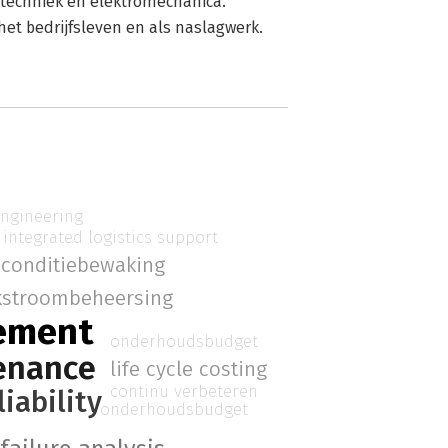
otechniek en elektromechanica.
 het bedrijfsleven en als naslagwerk.
ngineering
integrated logistics support
conditiebewaking
kstroombeheersing
ement
onderhoudsbudget
enance
life cycle costing
continu verbeteren
liability
onderhoudsbudget