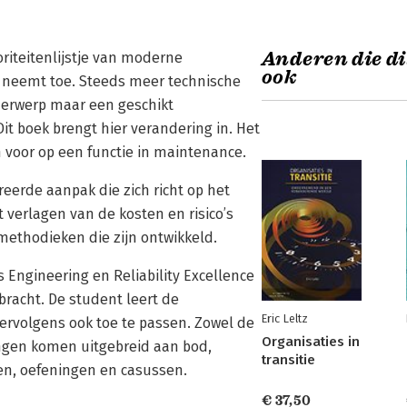
Anderen die di
iteitenlijstje van moderne
ook
 neemt toe. Steeds meer technische
erwerp maar een geschikt
it boek brengt hier verandering in. Het
 voor op een functie in maintenance.
eerde aanpak die zich richt op het
 verlagen van de kosten en risico’s
 methodieken die zijn ontwikkeld.
ngineering en Reliability Excellence
racht. De student leert de
Eric Leltz
vervolgens ook toe te passen. Zowel de
Organisaties in
ingen komen uitgebreid aan bod,
transitie
en, oefeningen en casussen.
€ 37,50