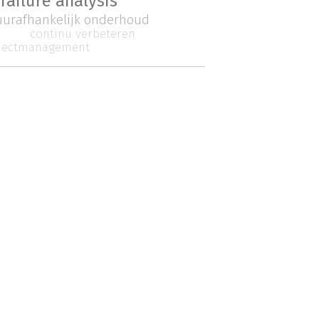
failure analysis
uurafhankelijk onderhoud
continu verbeteren
jectmanagement