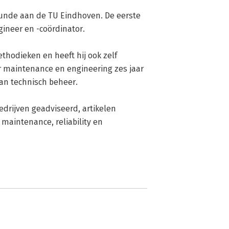
unde aan de TU Eindhoven. De eerste 
ineer en -coördinator. 

thodieken en heeft hij ook zelf 
r maintenance en engineering zes jaar 
n technisch beheer. 

edrijven geadviseerd, artikelen 
maintenance, reliability en 