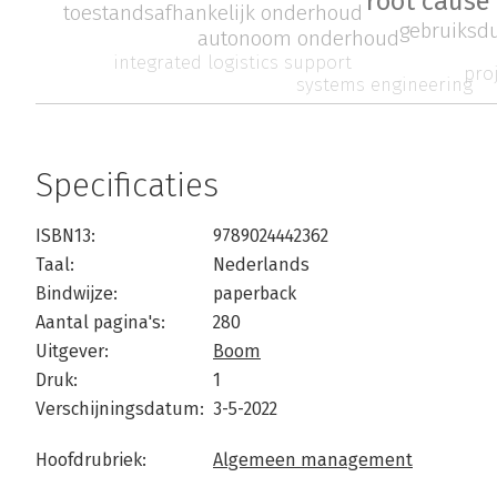
root cause 
toestandsafhankelijk onderhoud
gebruiksd
autonoom onderhoud
integrated logistics support
pro
systems engineering
Specificaties
ISBN13:
9789024442362
Taal:
Nederlands
Bindwijze:
paperback
Aantal pagina's:
280
Uitgever:
Boom
Druk:
1
Verschijningsdatum:
3-5-2022
Hoofdrubriek:
Algemeen management