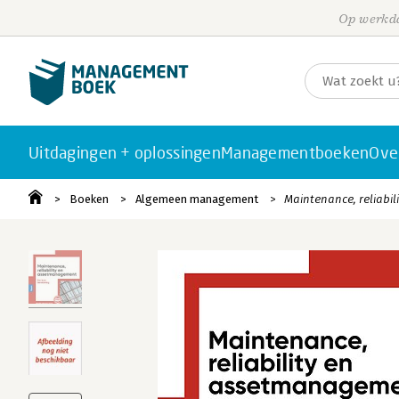
Op werkda
Uitdagingen + oplossingen
Managementboeken
Ove
Boeken
Algemeen management
Maintenance, reliabi