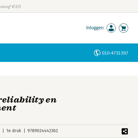
 vanaf €20
Inloggen
010-4731397
Personen
Trefwoorden
eliability en
ent
2
1e druk
9789024442362