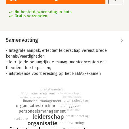
Nu besteld, woensdag in huis
Gratis verzonden
Samenvatting
- Integrale aanpak: effectief leiderschap vereist brede
kennis/vaardigheden;
- leert je de belangrijkste managementconcepten en -
theorieën toe te passen;
- uitstekende voorbereiding op het NEMAS-examen.
Integraal Management (voorheen Middle Management getiteld)
biedt studenten de perfecte theoretische basis om als
prestatiemeting
informatiemanagement
ondernemerschap
manager aan de slag te kunnen gaan. Het boek is bovendien de
communicatie
kwaliteitsmanagement
optimale voorbereiding op het NEMAS-examen Middle
organisatiecultuur
financieel management
organisatiestructuur
leidinggeven
Management.
motivatie
personeelsmanagement
leiderschap
Effectief leiderschap vereist brede kennis en vaardigheden op
prestatiemeting
marketing
diverse gebieden. Daarom behandelt Integraal Management
organisatie
besluitvorming
uiteenlopende managementdisciplines, waaronder: