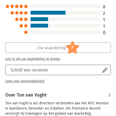
Hoofdrubriek:
Algemeen management
management, digitale transformatie, Artificial Intelligence (AI)
0
in organisaties, neuromanagement en duurzaamheid. De vele
voorbeelden, actuele casussen en artikelen maken de theorie
2
direct toepasbaar in de praktijk.
1
1
Doelgroep
Integraal Management is bij uitstek geschikt als oriëntatie op
0
het vakgebied Management en Organisatie en voor een
Associate Degree in management (niveau 5 en 6).
?
Uw waardering
Extra materiaal
Op studiemeister vinden docenten en studenten
Log in om uw waardering te geven
ondersteunend materiaal, zoals bijvoorbeeld databestanden,
uitwerkingen, aanbevolen literatuur, achtergrondmaterialen en
Schrijf een recensie
instructiefilmpjes.
Lees ons recensiebeleid
Over Ton van Vught
Ton van Vught is als directeur verbonden aan het ROC Aventus 
in Apeldoorn, Deventer en Zutphen. Als freelance docent 
verzorgt hij trainingen op het gebied van marketing, 