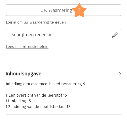
bijscholingstraject
Hoofdrubriek:
Communicatie en media
?
Uw waardering
Log in om uw waardering te geven
Schrijf een recensie
Lees ons recensiebeleid
Inhoudsopgave
Inleiding; een evidence-based benadering 9
1 Een overzicht van de leerstof 15
1.1 Inleiding 15
1.2 Indeling van de hoofdstukken 18
1.3 Algemene typen communicatievaardigheden 19
1.4 Een algemeen leerprogramma communicatievaardigheden
voor hulpverleners 22