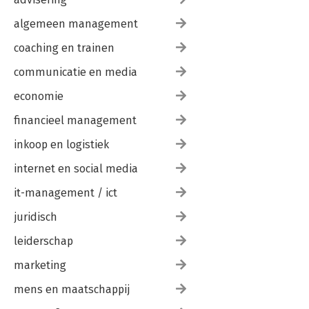
9.1 Leren van communicatie op drie niveaus 313
9.2 Activiteiten voor ervaringsgericht leren van communicatie
algemeen management
315
9.3 ALOBA-methode voor reflectie en feedback op
coaching en trainen
communicatie 316
communicatie en media
Bijlage 1 De MAAS 2.0: handleiding en scoringslijst 319
economie
Bijlage 2 Format verslag voor reflectie en feedback op een
consultobservatie 333
financieel management
Literatuur 337
inkoop en logistiek
Register 377
internet en social media
Over de auteurs 381
it-management / ict
juridisch
leiderschap
marketing
mens en maatschappij