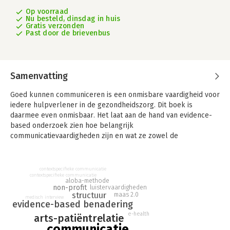
Op voorraad
Nu besteld, dinsdag in huis
Gratis verzonden
Past door de brievenbus
Samenvatting
Goed kunnen communiceren is een onmisbare vaardigheid voor
iedere hulpverlener in de gezondheidszorg. Dit boek is
daarmee even onmisbaar. Het laat aan de hand van evidence-
based onderzoek zien hoe belangrijk
communicatievaardigheden zijn en wat ze zowel de
hulpverlener als de patiënt kunnen opleveren.
Vaardig communiceren in de gezondheidszorg is een
contextspecifieke communicatie
multidisciplinair inzetbaar boek dat laat zien hoe de
contextspecifieke communicatie
aloba-methode
hulpverlener met goede communicatievaardigheden betere
non-profit
luistervaardigheden
resultaten kan boeken. Het is het enige boek in zijn soort dat is
structuur
maas 2.0
medisch interview
evidence-based benadering
gebaseerd op (internationaal) evidence-based onderzoek. Dit
van oorsprong Engelstalige boek is volledig bewerkt voor de
e-health
arts-patiëntrelatie
Nederlandse situatie en kan daardoor moeiteloos worden
communicatie