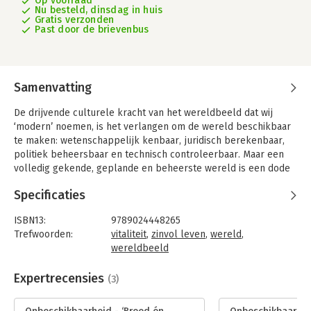
Op voorraad
Nu besteld, dinsdag in huis
Gratis verzonden
Past door de brievenbus
Samenvatting
De drijvende culturele kracht van het wereldbeeld dat wij
‘modern’ noemen, is het verlangen om de wereld beschikbaar
te maken: wetenschappelijk kenbaar, juridisch berekenbaar,
politiek beheersbaar en technisch controleerbaar. Maar een
volledig gekende, geplande en beheerste wereld is een dode
wereld: een wereld waarmee we niet in dialoog kunnen treden
Specificaties
en waarvan we vervreemd raken. Vitaliteit, aanraking en echte
ervaringen ontstaan juist in de ontmoeting met het
ISBN13:
9789024448265
onbeschikbare, het onkenbare en het onbeheersbare. Zo
Trefwoorden:
vitaliteit
,
zinvol leven
,
wereld
,
bezien is onbeschikbaarheid bepalend voor het menselijk
wereldbeeld
leven en de fundamentele menselijke ervaring.
Taal:
Nederlands
Als we beter willen begrijpen hoe wij als moderne subjecten
Bindwijze:
paperback
Expertrecensies
(3)
in de wereld staan, moeten we onderzoeken hoe wij ons
Aantal pagina's:
160
individueel, cultureel en institutioneel verhouden tot het
Uitgever:
Boom