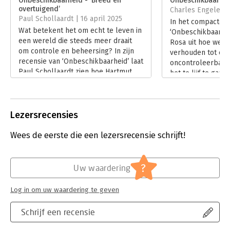
Onbeschikbaarheid - ‘Breed én
Onbeschikbaarheid
onbeschikbare. In zijn essay Onbeschikbaarheid doet de Duitse
Druk:
1
overtuigend’
Charles Engelen |
socioloog Hartmut Rosa hiertoe een eerste aanzet, in zijn
Verschijningsdatum:
9-11-2022
Paul Schollaardt | 16 april 2025
In het compacte e
zoektocht naar de voorwaarden voor een zinvol leven in
Wat betekent het om echt te leven in
‘Onbeschikbaarhei
moderne tijden.
Hoofdrubriek:
Filosofie
een wereld die steeds meer draait
Rosa uit hoe we 
om controle en beheersing? In zijn
verhouden tot een
recensie van ‘Onbeschikbaarheid’ laat
oncontroleerbare 
Paul Schollaardt zien hoe Hartmut
het te lijf te gaan
Rosa een overtuigend pleidooi houdt
basisvertrouwen d
voor resonantie, als antwoord op de
responsieve rela
tragiek van onze moderne tijd.
aangaan.
Lees verder
Lezersrecensies
Lees verder
Wees de eerste die een lezersrecensie schrijft!
?
Uw waardering
Log in om uw waardering te geven
Schrijf een recensie