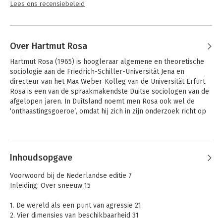
Lees ons recensiebeleid
Over Hartmut Rosa
Hartmut Rosa (1965) is hoogleraar algemene en theoretische 
sociologie aan de Friedrich-Schiller-Universität Jena en 
directeur van het Max Weber‑Kolleg van de Universität Erfurt. 
Rosa is een van de spraakmakendste Duitse sociologen van de 
afgelopen jaren. In Duitsland noemt men Rosa ook wel de 
‘onthaastingsgoeroe’, omdat hij zich in zijn onderzoek richt op 
de gejaagdheid en de continue haast van de moderne mens. Hij 
is een bekend intellectueel en ook internationaal is Rosa een 
Andere boeken door Hartmut Rosa
veelgevraagd spreker. Hij heeft vele onderscheidingen 
ontvangen voor zijn werk, waaronder de Tractatus Prize, de 
Inhoudsopgave
Erich Fromm Prize en de Paul Watzlawick Ring of Honor. 

Voorwoord bij de Nederlandse editie 7
Inleiding: Over sneeuw 15
1. De wereld als een punt van agressie 21
2. Vier dimensies van beschikbaarheid 31