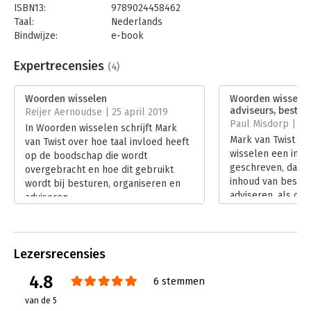
ISBN13:
9789024458462
Taal:
Nederlands
Bindwijze:
e-book
Beveiliging:
watermerk
Bestandsformaat:
epub
Expertrecensies
(4)
Aantal pagina's:
256
Uitgever:
Boom
Woorden wisselen
Woorden wisselen 
Druk:
2
adviseurs, bestuu
Reijer Aernoudse | 25 april 2019
Verschijningsdatum:
3-1-2024
Paul Misdorp | 5 a
In Woorden wisselen schrijft Mark
Mark van Twist h
van Twist over hoe taal invloed heeft
Hoofdrubriek:
Organisatiekunde
wisselen een inte
op de boodschap die wordt
geschreven, dat m
overgebracht en hoe dit gebruikt
inhoud van bestur
wordt bij besturen, organiseren en
adviseren, als ov
adviseren.
manier waarop ‘taa
Lees verder
optreedt als beïn
handelen.
Lees verder
Lezersrecensies
4.8
6 stemmen
van de 5