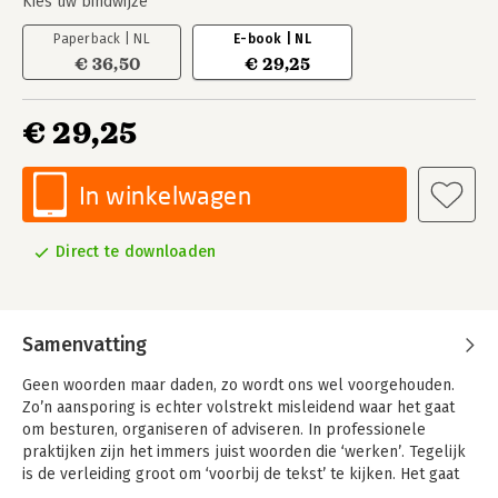
Kies uw bindwijze
Paperback | NL
E-book | NL
€ 36,50
€ 29,25
€ 29,25
In winkelwagen
Direct te downloaden
Samenvatting
Geen woorden maar daden, zo wordt ons wel voorgehouden.
Zo’n aansporing is echter volstrekt misleidend waar het gaat
om besturen, organiseren of adviseren. In professionele
praktijken zijn het immers juist woorden die ‘werken’. Tegelijk
is de verleiding groot om ‘voorbij de tekst’ te kijken. Het gaat
immers niet om de bewoording, maar om het begrijpen van de