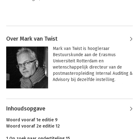
Over Mark van Twist
Mark van Twist is hoogleraar 
Bestuurskunde aan de Erasmus 
Universiteit Rotterdam en 
wetenschappelijk directeur van de 
postmasteropleiding Internal Auditing & 
Advisory bij dezelfde instelling. 
Daarnaast is hij decaan en bestuurder 
van de Nederlandse School voor 
Andere boeken door Mark van
Openbaar Bestuur (NSOB) in Den Haag.

Twist
Inhoudsopgave
 Hij doet niet alleen onderzoek naar 
besturen, organiseren en adviseren, 
Woord vooraf 1e editie 9
maar heeft daar in de praktijk zelf ook 
Woord vooraf 2e editie 12
veel ervaring mee, onder meer als lid in 
buitengewone dienst van het College 
1 Op zoek naar ondertiteling 15