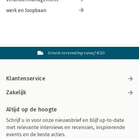
Ongemerkt onopgemerkt 222 | Verstaanbaar en begrijpelijk
werk en loopbaan
taalgebruik? 224 |
Genormaliseerde geweldsuitoefening 227 | Een geruststellend
weten 231 |
Construeren, dus ook deconstrueren 232
Naschrift & voorschrift 237
Literatuurlijst 243
Gratis verzending vanaf €20
Over de auteur 255
Klantenservice
Zakelijk
Altijd op de hoogte
Schrijf u in voor onze nieuwsbrief en blijf up-to-date
met relevante interviews en recensies, inspirerende
events en de beste acties.