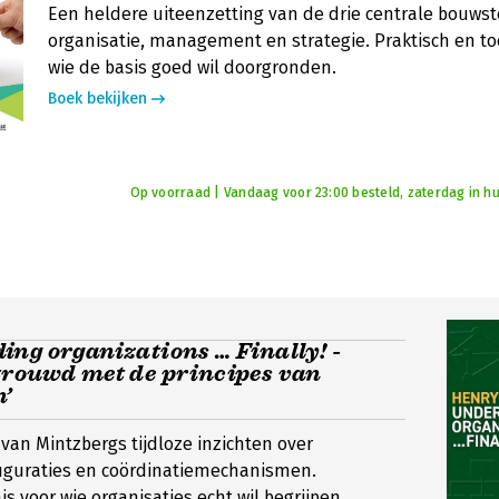
Een heldere uiteenzetting van de drie centrale bouws
organisatie, management en strategie. Praktisch en to
wie de basis goed wil doorgronden.
Boek bekijken
Op voorraad | Vandaag voor 23:00 besteld, zaterdag in hu
ng organizations … Finally! -
trouwd met de principes van
n’
van Mintzbergs tijdloze inzichten over
figuraties en coördinatiemechanismen.
s voor wie organisaties echt wil begrijpen.