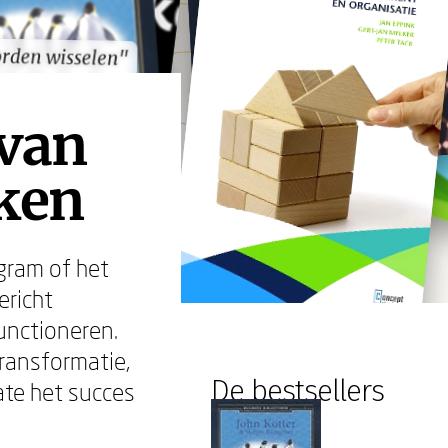
rden wisselen"
rden wisselen"
 van
ken
gram of het
ericht
nctioneren.
transformatie,
De bestsellers
ate het succes