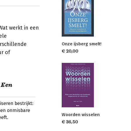
Wat werkt in een
ele
rschillende
Onze ijsberg smelt!
€ 20,00
ur of
 Een
seren bestrijkt:
 Een onmisbare
Woorden wisselen
eft.
€ 36,50