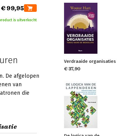
€ 99,95
product is uitverkocht
turen
Verdraaide organisaties
€ 37,90
en. De afgelopen
tenen van
patronen die
satie
De logica van de