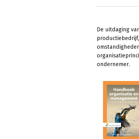
De uitdaging van
productiebedrijf,
omstandigheden, 
organisatieprinc
ondernemer.