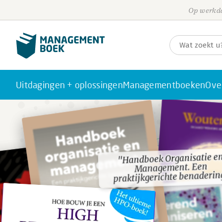
Op werkda
Uitdagingen + oplossingen
Managementboeken
Ove
"Handboek Organisatie e
"Handboek Organisatie e
Management. Een
Management. Een
praktijkgerichte benaderin
praktijkgerichte benaderin