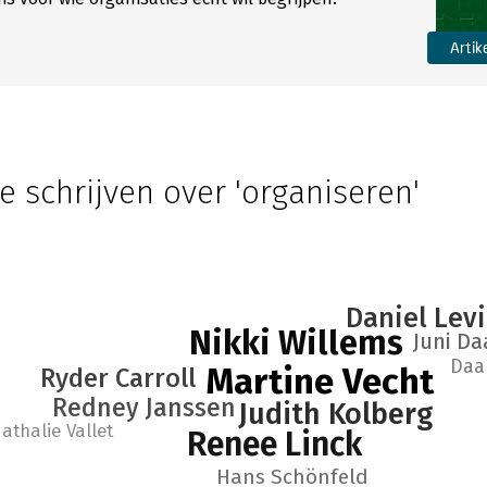
Artik
e schrijven over 'organiseren'
Daniel Levi
Nikki Willems
Juni D
Daa
Martine Vecht
Ryder Carroll
Redney Janssen
Judith Kolberg
athalie Vallet
Renee Linck
Hans Schönfeld