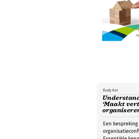
Rudy Kor
Understandi
‘Maakt ver
organisere
Een bespreking 
organisatiecon
Essentiële kenni