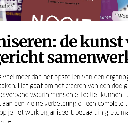
saties"
saties"
"Woo
"Woo
iseren: de kunst
gericht samenwer
s veel meer dan het opstellen van een organo
taken. Het gaat om het creëren van een doelg
sverband waarin mensen effectief kunnen fu
t aan een kleine verbetering of een complete 
op je het werk organiseert, bepaalt in grote m
atie.