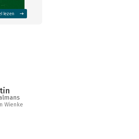
el lezen
tin
aalmans
n Wienke