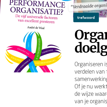
"Verdraaide organi
"Verdraaide organi
trefwoord
Organ
doel
Organiseren i
verdelen van 
samenwerking
Of je nu werk
de wijze waar
van je organis