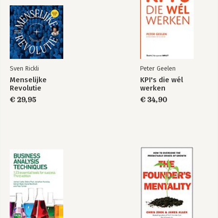
Derde Generatie
Derde Generatie
Kwaliteitsmanagement
Kwaliteitsmanagement
Bekijk alle boeken
Sven Rickli
Peter Geelen
Menselijke
KPI's die wél
Revolutie
werken
€ 29,95
€ 34,90