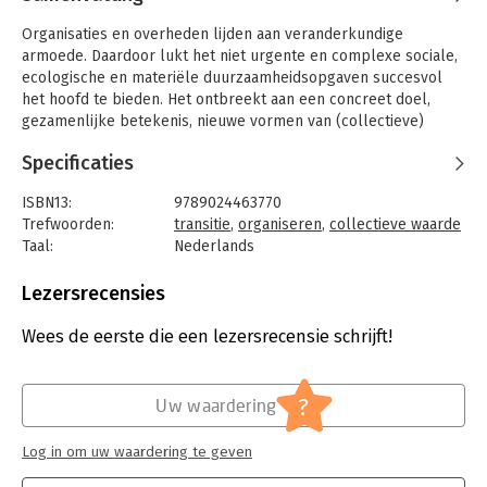
Organisaties en overheden lijden aan veranderkundige
armoede. Daardoor lukt het niet urgente en complexe sociale,
ecologische en materiële duurzaamheidsopgaven succesvol
het hoofd te bieden. Het ontbreekt aan een concreet doel,
gezamenlijke betekenis, nieuwe vormen van (collectieve)
waardecreatie en een methodische aanpak.
Specificaties
Om uit deze impasse te komen zoekt Jan Jonker naar vormen
van betekenisvol organiseren die wel leiden tot collectieve
ISBN13:
9789024463770
waardecreatie rond duurzaamheid, circulariteit, sociale
Trefwoorden:
transitie
,
organiseren
,
collectieve waarde
inclusiviteit en biodiversiteit. Met zijn WEconomy Model biedt
Taal:
Nederlands
hij een handelingsperspectief om fundamentele veranderingen
Bindwijze:
gebonden
vorm te geven. Uiteindelijk is het volgens hem onvermijdelijk
Aantal pagina's:
256
Lezersrecensies
dat we ons huidige sociale contract omvormen tot een
Uitgever:
Boom
sociaaleconomisch-ecologisch contract.
Druk:
1
Wees de eerste die een lezersrecensie schrijft!
Hoofdrubriek:
Strategisch management
Transitie van betekenis
is een rijk inspiratieboek voor
veranderaars, beleidsmakers, leidinggevenden, politici en
?
Uw waardering
iedereen die wil bijdragen aan de grote veranderopgaven van
deze tijd. De tientallen infographics, schema’s en modellen
Log in om uw waardering te geven
dragen bij aan het concreet vormgeven van fundamentele
veranderingen in een lokale of regionale context.