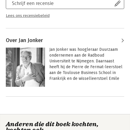
Schrijf een recensie
Lees ons recensiebeleid
Over Jan Jonker
Jan Jonker was hoogleraar Duurzaam 
ondernemen aan de Radboud 
Universiteit te Nijmegen. Daarnaast 
heeft hij de Pierre de Fermat-leerstoel 
aan de Toulouse Business School in 
Frankrijk en de wisselleerstoel Emile 
Francqui aan de Vrije Universiteit 
Brussel bekleed.

Andere boeken door Jan Jonker
Zijn werk richt zich op drie grote met 
elkaar samenhangende thema’s: de 
transitie naar een duurzame economie, 
de rol die duurzame en circulaire 
Anderen die dit boek kochten,
businessmodellen en -strategieën 