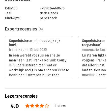
ISBN13:
9789024468676
Taal:
Nederlands
Bindwijze:
paperback
Aantal pagina's:
160
Uitgever:
Boom
Expertrecensies
(4)
Druk:
1
Verschijningsdatum:
15-4-2025
Superluisteren - ‘Inhoudelijk rijk
Superluisteren - 
boek’
toepasbaar’
Hoofdrubriek:
Algemeen management
,
Leiderschap
Irene Keur | 15 juli 2025
Annemarie Smits | 
In een wereld vol ruis en snelle
Luisteren lijkt v
meningen laat Franka Rolvink Couzy
volgens Franka Ro
in ‘Superluisteren’ zien wat er
dat allerminst. In
werkelijk nodig is om anderen écht te
laat ze zien hoe b
begrijpen. Luisteren blijkt geen
moeilijk – echt go
passieve, maar een krachtige,
zeker voor leiders
transformerende vaardigheid. In haar
gaat Annemarie Sm
recensie gaat Irene Keur in op de
van deze ondersch
praktische én persoonlijke waarde
Lees verder
Lezersrecensies
van dit compacte, maar rijke boek.
4.0
Lees verder
1 stem