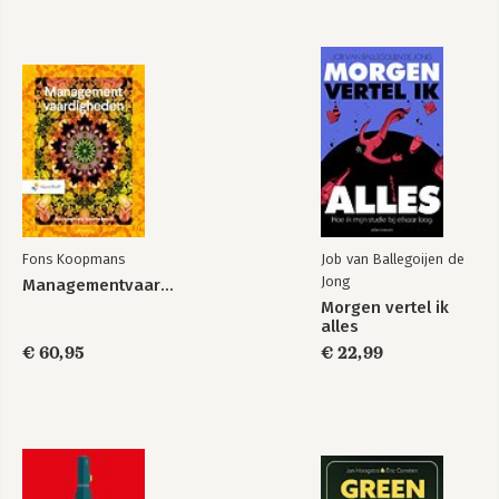
Superluisteren
Fons Koopmans
Job van Ballegoijen de
Bekijk alle boeken
Jong
Managementvaardigheden
Morgen vertel ik
alles
€ 60,95
€ 22,99