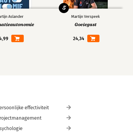
5
rtijn Aslander
Martijn Verspeek
matieautonomie
Goeiegast
4,99
24,34
ersoonlijke effectiviteit
rojectmanagement
sychologie