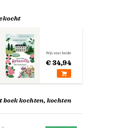
ekocht
Prijs voor beide
€ 34,94
t boek kochten, kochten