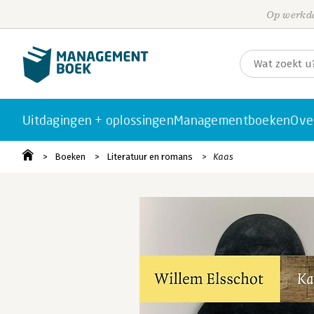
Op werkda
Uitdagingen + oplossingen
Managementboeken
Ove
Boeken
Literatuur en romans
Kaas