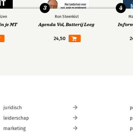
3
4
izen
Ron Steenkist
Ma
in je MT
Agenda Vol, Batterij Leeg
Infor
24,50
2
juridisch
p
leiderschap
p
marketing
p