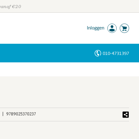
 vanaf €20
Inloggen
010-4731397
Personen
Trefwoorden
9789025370237