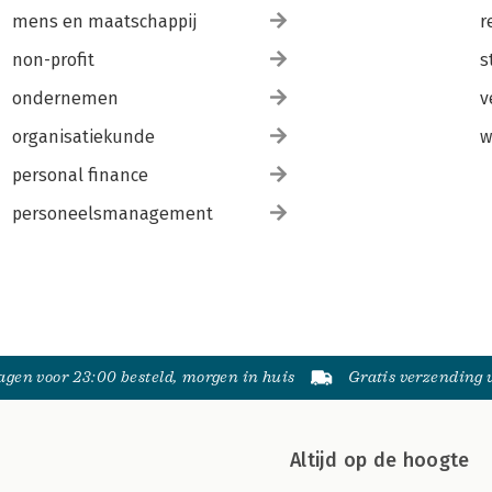
mens en maatschappij
r
non-profit
s
ondernemen
v
organisatiekunde
w
personal finance
personeelsmanagement
gen voor 23:00 besteld, morgen in huis
Gratis verzending
Altijd op de hoogte