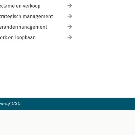
eclame en verkoop
trategisch management
erandermanagement
erk en loopbaan
 vanaf €20