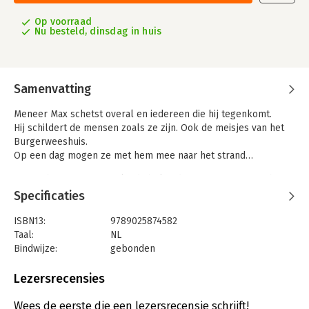
Op voorraad
Nu besteld, dinsdag in huis
Samenvatting
Meneer Max schetst overal en iedereen die hij tegenkomt.
Hij schildert de mensen zoals ze zijn. Ook de meisjes van het
Burgerweeshuis.
Op een dag mogen ze met hem mee naar het strand…
Max Liebermann is Duitslands bekendste impressionistische
schilder.
Specificaties
Aan het begin van zijn carrière kwam hij naar Nederland om het
werk van Frans Hals te bestuderen. Hij raakte bevriend met de
ISBN13:
9789025874582
schilders van de Haagse School en keerde jaar na jaar terug
Taal:
NL
om naast sociale onderwerpen zijn geliefde Noordzee te
Bindwijze:
gebonden
schilderen.
Aantal pagina's:
32
Uitgever:
Leopold
Lezersrecensies
Druk:
1
Verschijningsdatum:
21-3-2018
Wees de eerste die een lezersrecensie schrijft!