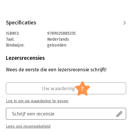
Specificaties
ISBN13:
9789025885335
Taal:
Nederlands
Bindwijze:
gebonden
Aantal pagina's:
448
Uitgever:
Leopold B.V.
Lezersrecensies
Druk:
1
Verschijningsdatum:
14-9-2023
Wees de eerste die een lezersrecensie schrijft!
Hoofdrubriek:
Jeugd
?
Uw waardering
Log in om uw waardering te geven
Schrijf een recensie
Lees ons recensiebeleid