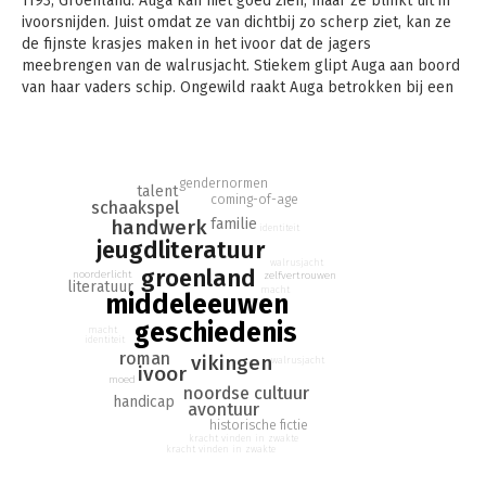
1193, Groenland. Auga kan niet goed zien, maar ze blinkt uit in
ivoorsnijden. Juist omdat ze van dichtbij zo scherp ziet, kan ze
de fijnste krasjes maken in het ivoor dat de jagers
meebrengen van de walrusjacht. Stiekem glipt Auga aan boord
van haar vaders schip. Ongewild raakt Auga betrokken bij een
strijd tussen meedogenloze machthebbers. Ze moet
voorkomen dat haar prachtige schaakspel in verkeerde handen
terechtkomt, met gevaar voor eigen leven…
gendernormen
talent
coming-of-age
schaakspel
handwerk
familie
identiteit
jeugdliteratuur
walrusjacht
groenland
noorderlicht
zelfvertrouwen
literatuur
macht
middeleeuwen
geschiedenis
macht
identiteit
roman
vikingen
walrusjacht
ivoor
moed
noordse cultuur
handicap
avontuur
historische fictie
kracht vinden in zwakte
kracht vinden in zwakte