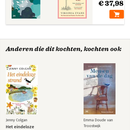
€ 37,98
‘Adembenemend, zowel poëtisch als droog in stijl.’ Trouw
Anderen die dit kochten, kochten ook
Jenny Colgan
Emma Doude van
Troostwijk
Het eindeloze