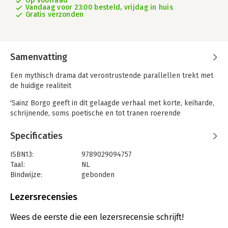
Op voorraad
Vandaag voor 23:00 besteld, vrijdag in huis
Gratis verzonden
Samenvatting
Een mythisch drama dat verontrustende parallellen trekt met
de huidige realiteit
'Sainz Borgo geeft in dit gelaagde verhaal met korte, keiharde,
schrijnende, soms poetische en tot tranen roerende
hoofdstukken een stem aan de mensen die geen stem hebben
in de conflicten die zich over hun hoofden ontvouwen.' Het
Specificaties
Parool
ISBN13:
9789029094757
'Een begenadigd schrijfster' - **** De Standaard
Taal:
NL
Bindwijze:
gebonden
Angustias Romero vlucht samen met haar man voor een
Aantal pagina's:
288
mysterieuze ziekte die door het land waart en het geheugen
Uitgever:
J.M. Meulenhoff
Lezersrecensies
van de bevolking aantast. Te voet en met hun vroeggeboren
Druk:
1
tweeling op haar rug reizen ze de grens over. Als hun baby’s
Verschijningsdatum:
7-4-2022
Wees de eerste die een lezersrecensie schrijft!
overlijden, nemen ze hen in een schoenendoos mee naar Het