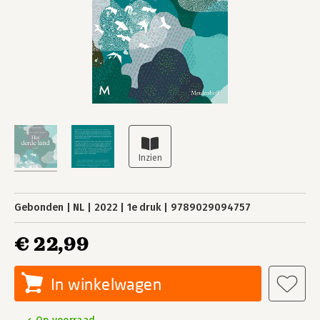
Gebonden
NL
2022
1e druk
9789029094757
€ 22,99
In winkelwagen