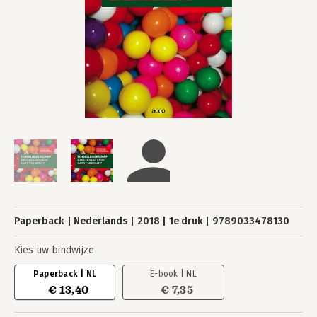
Paperback
Nederlands
2018
1e druk
9789033478130
Kies uw bindwijze
Paperback | NL
E-book | NL
€ 13,40
€ 7,35