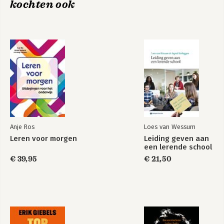
Bekijk alle boeken
kochten ook
Anje Ros
Loes van Wessum
Leren voor morgen
Leiding geven aan
een lerende school
€ 39,95
€ 21,50