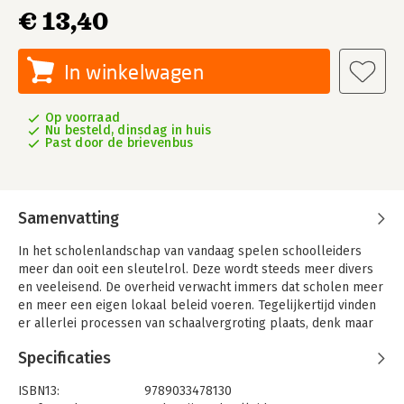
€ 13,40
In winkelwagen
Op voorraad
Nu besteld, dinsdag in huis
Past door de brievenbus
Samenvatting
In het scholenlandschap van vandaag spelen schoolleiders
meer dan ooit een sleutelrol. Deze wordt steeds meer divers
en veeleisend. De overheid verwacht immers dat scholen meer
en meer een eigen lokaal beleid voeren. Tegelijkertijd vinden
er allerlei processen van schaalvergroting plaats, denk maar
aan de invoering van scholengemeenschappen.
Specificaties
Ook in het onderzoek en de theorievorming over
schoolleiderschap deed er zich een verschuiving voor. Deze
ISBN13:
9789033478130