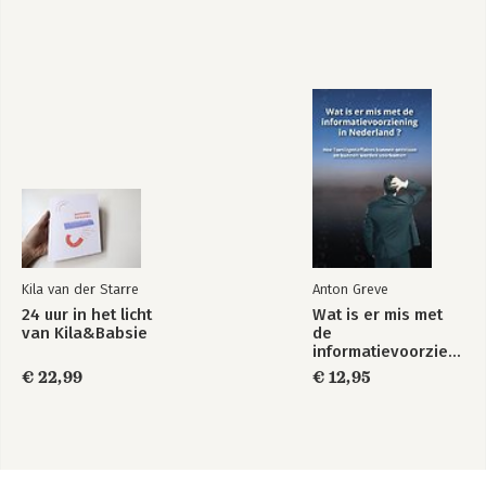
Kila van der Starre
Anton Greve
24 uur in het licht
Wat is er mis met
van Kila&Babsie
de
informatievoorziening
in Nederland ?
€ 22,99
€ 12,95