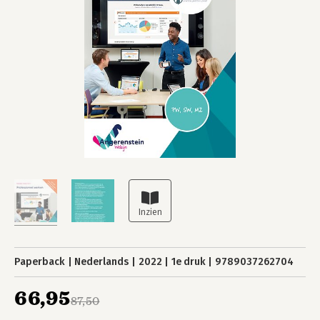
Paperback
Nederlands
2022
1e druk
9789037262704
66,95
87,50