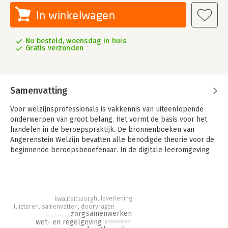
In winkelwagen
Nu besteld, woensdag in huis
Gratis verzonden
Samenvatting
Voor welzijnsprofessionals is vakkennis van uiteenlopende
onderwerpen van groot belang. Het vormt de basis voor het
handelen in de beroepspraktijk. De bronnenboeken van
Angerenstein Welzijn bevatten alle benodigde theorie voor de
beginnende beroepsbeoefenaar. In de digitale leeromgeving
van Angerenstein staan bij elk thema gevarieerde
verwerkingsopdrachten.
Professioneel werken
Professioneel werken is één van de generieke boeken van de
hulpverlening
kwaliteitszorg
luisteren, samenvatten, doorvragen
methode Angerenstein Welzijn. Dit bronnenboek bevat de
samenwerken
zorg
administratie
basiskennis over de onderwerpen: geschiedenis en visie zorg-
wet- en regelgeving
protocollen
ict