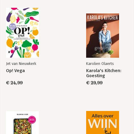
PUDDING 278
Pandan 290
Basis 304
Chili-olie en crisp 310
Register 328
Dank 335
Jet van Nieuwkerk
Karolien Olaerts
Op! Vega
Karola's Kitchen:
Goesting
€ 24,99
€ 29,99