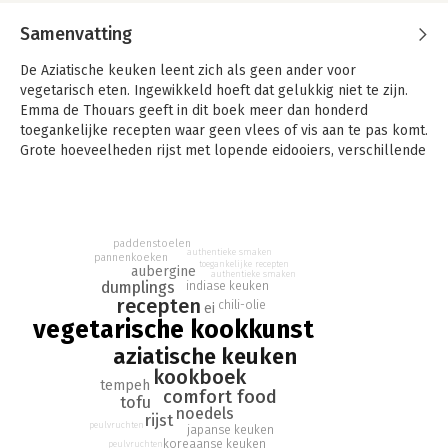
Samenvatting
De Aziatische keuken leent zich als geen ander voor
vegetarisch eten. Ingewikkeld hoeft dat gelukkig niet te zijn.
Emma de Thouars geeft in dit boek meer dan honderd
toegankelijke recepten waar geen vlees of vis aan te pas komt.
Grote hoeveelheden rijst met lopende eidooiers, verschillende
soorten crispy chili-olie, kruidige curry’s en knapperige
snacks. Van Koreaanse bosuipannenkoeken tot Indiase
sperziebonen en rookaubergines, van een Japanse
eiersandwich tot kimchidumplings. Net als in haar eerste boek
paddenstoelen
Amazing Asia is de inspanning laag en het comfortfoodgehalte
authentieke smaken
pannenkoeken
toegankelijke recepten
torenhoog.
aubergine
authentieke smaken
dumplings
indiase keuken
recepten
‘Inspirerende en hedendaagse recepten voor gerechten met
chili-olie
ei
vegetarische kookkunst
zowel behoud van de authentieke smaken en kooktechnieken
als een geheel eigen creatieve uitvoering ervan. Heerlijk om te
aziatische keuken
zien en er trek van te krijgen!’ – Chinees restaurant Sea Palace,
kookboek
Amsterdam
tempeh
comfort food
tofu
noedels
‘Er is nog zoveel te ontdekken in de Aziatische keuken en
rijst
peulvruchten
japanse keuken
Emma doet dat vol overgave en met kennis van zaken, echt
koreaanse keuken
peulvruchten