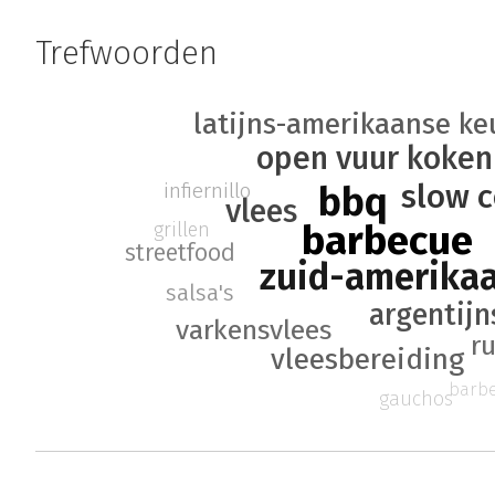
Trefwoorden
latijns-amerikaanse k
open vuur koken
slow 
infiernillo
bbq
vlees
barbecue
grillen
streetfood
zuid-amerika
salsa's
argentij
varkensvlees
r
vleesbereiding
barb
gauchos