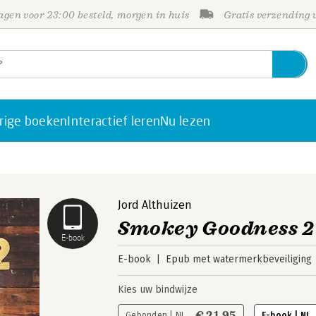
gen voor 23:00 besteld, morgen in huis
Gratis verzending
rige boeken
Interactief leren
Nu lezen
Jord Althuizen
Smokey Goodness 2
E-book
E-book
Epub met watermerkbeveiliging
Kies uw bindwijze
€ 21,95
Gebonden | NL
E-book | NL