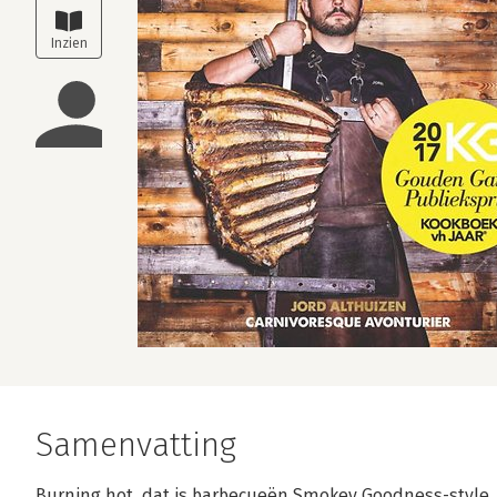
Samenvatting
Burning hot, dat is barbecueën Smokey Goodness-style. H