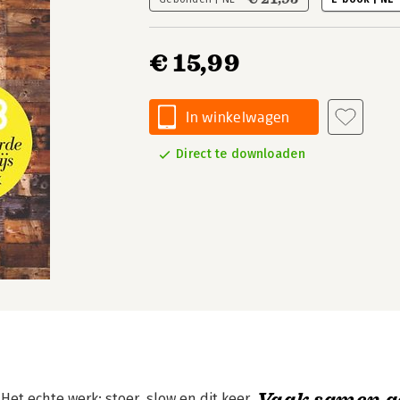
€ 15,99
In winkelwagen
Direct te downloaden
Vaak samen g
et echte werk: stoer, slow en dit keer