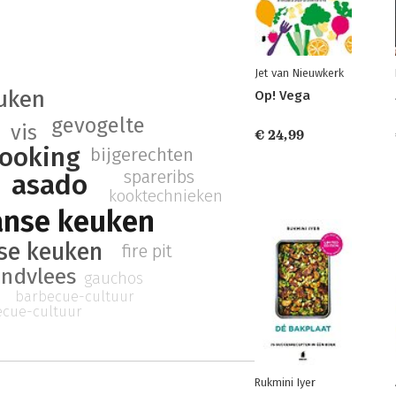
Jet van Nieuwkerk
euken
Op! Vega
gevogelte
vis
€ 24,99
cooking
bijgerechten
spareribs
asado
kooktechnieken
anse keuken
nse keuken
fire pit
undvlees
gauchos
barbecue-cultuur
ecue-cultuur
Rukmini Iyer