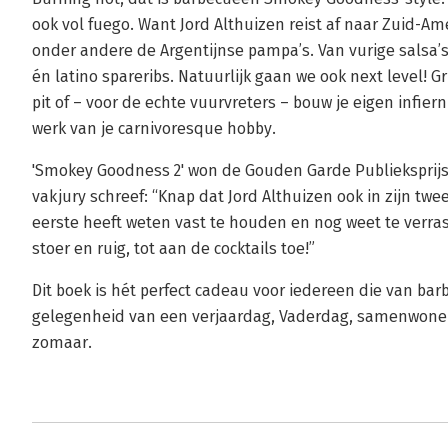
ook vol fuego. Want Jord Althuizen reist af naar Zuid-A
onder andere de Argentijnse pampa’s. Van vurige salsa’s 
én latino spareribs. Natuurlijk gaan we ook next level! Gr
pit of – voor de echte vuurvreters – bouw je eigen infier
werk van je carnivoresque hobby.
'Smokey Goodness 2' won de Gouden Garde Publieksprijs 
vakjury schreef: “Knap dat Jord Althuizen ook in zijn tw
eerste heeft weten vast te houden en nog weet te verras
stoer en ruig, tot aan de cocktails toe!”
Dit boek is hét perfect cadeau voor iedereen die van ba
gelegenheid van een verjaardag, Vaderdag, samenwonen,
zomaar.