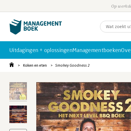
Op werkda
Uitdagingen + oplossingen
Managementboeken
Ove
Koken en eten
Smokey Goodness 2