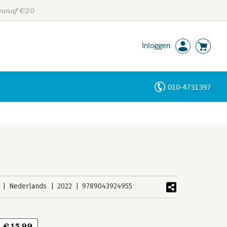
 vanaf €20
Inloggen
010-4731397
Personen
Trefwoorden
Nederlands
2022
9789043924955
€ 15,99