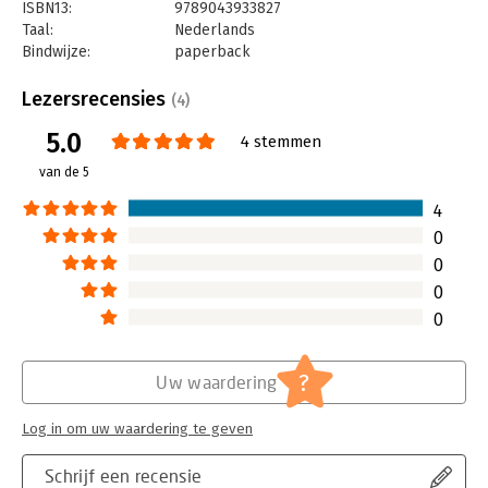
ISBN13:
9789043933827
Taal:
Nederlands
Bindwijze:
paperback
Aantal pagina's:
264
Uitgever:
Kosmos Uitgevers
Lezersrecensies
(4)
Druk:
1
5.0
Verschijningsdatum:
3-12-2024
4 stemmen
van de 5
Hoofdrubriek:
Persoonlijke effectiviteit
4
0
0
0
0
?
Uw waardering
Log in om uw waardering te geven
Schrijf een recensie