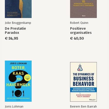
Deel VI
Slot
Je eigen koers varen: falen en opstaan 254
Nawoord 257
Joke Bruggenkamp
Robert Quinn
Dankwoord 258
De Prestatie
Positieve
Over de auteur 260
Paradox
organisaties
Bronnen 261
€ 34,95
€ 40,50
Begrippenlijst 262
Register 263
Colofon 264
Joris Lohman
Beirem Ben Barrah