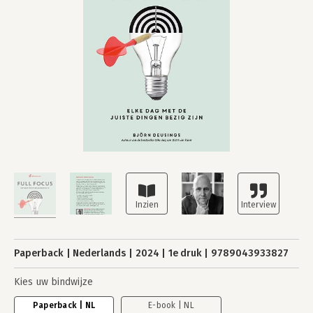
Paperback
Nederlands
2024
1e druk
9789043933827
Kies uw bindwijze
Paperback | NL
E-book | NL