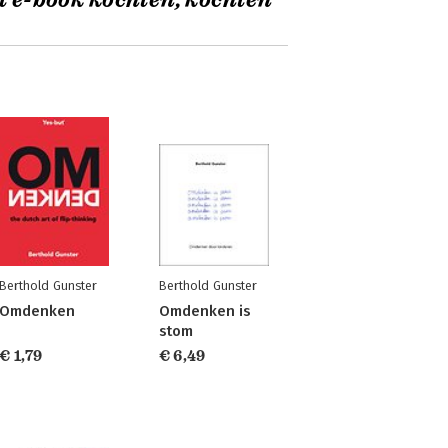
t e-book kochten, kochten
Berthold Gunster
Berthold Gunster
Omdenken
Omdenken is
stom
€ 1,79
€ 6,49