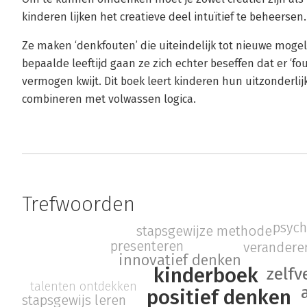
kinderen lijken het creatieve deel intuïtief te beheersen.
Ze maken ‘denkfouten’ die uiteindelijk tot nieuwe moge
bepaalde leeftijd gaan ze zich echter beseffen dat er ‘fo
vermogen kwijt. Dit boek leert kinderen hun uitzonderlij
combineren met volwassen logica.
Trefwoorden
psych
stapsgewijze methode
presenteren
verandere
innovatief denken
kinderboek
zelfv
talenten ontdekken
positief denken
stapsgewijs leren