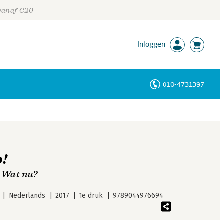
 vanaf €20
Inloggen
010-4731397
Personen
Trefwoorden
o!
! Wat nu?
Nederlands
2017
1e druk
9789044976694