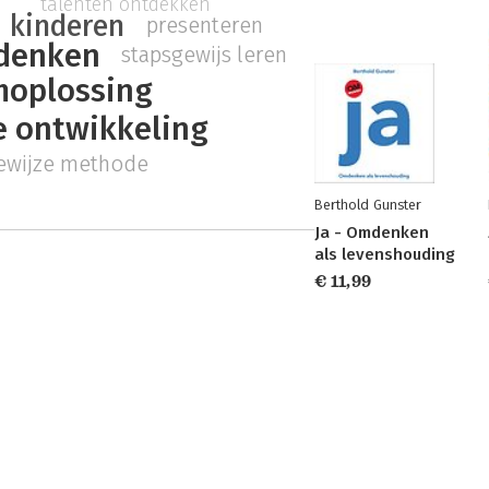
talenten ontdekken
kinderen
presenteren
 denken
stapsgewijs leren
moplossing
e ontwikkeling
ewijze methode
Berthold Gunster
Ja - Omdenken
als levenshouding
€ 11,99