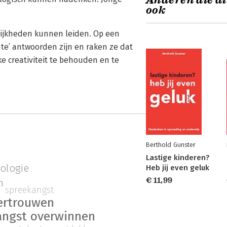
Anderen die di
ook
lijkheden kunnen leiden. Op een
ute’ antwoorden zijn en raken ze dat
ke creativiteit te behouden en te
Berthold Gunster
Lastige kinderen?
ologie
Heb jij even geluk
€ 11,99
n
spreekangst
ertrouwen
angst overwinnen