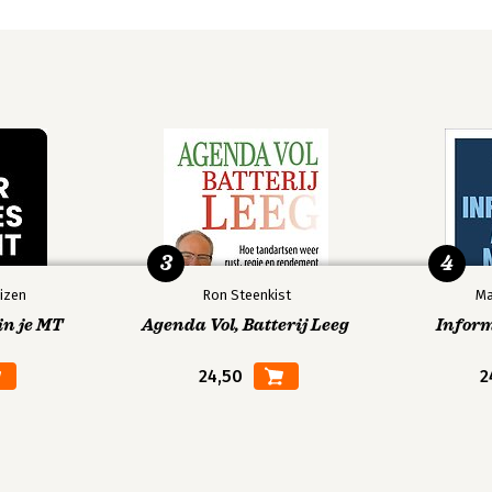
3
4
izen
Ron Steenkist
Ma
in je MT
Agenda Vol, Batterij Leeg
Infor
24,50
2