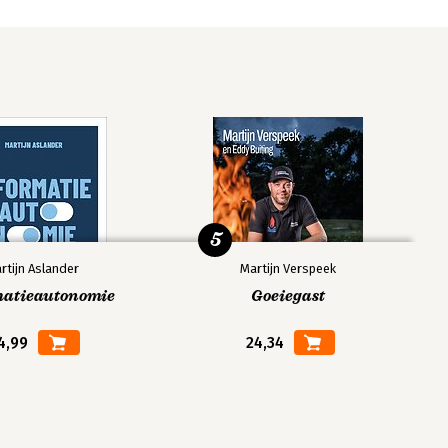
5
rtijn Aslander
Martijn Verspeek
matieautonomie
Goeiegast
4,99
24,34