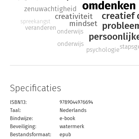
omdenken
zenuwachtigheid
creatief
creativiteit
spreekangst
mindset
problee
veranderen
onderwijs
persoonlijk
onderwijs
stapsg
psychologie
Specificaties
ISBN13:
9789044976694
Taal:
Nederlands
Bindwijze:
e-book
Beveiliging:
watermerk
Bestandsformaat:
epub