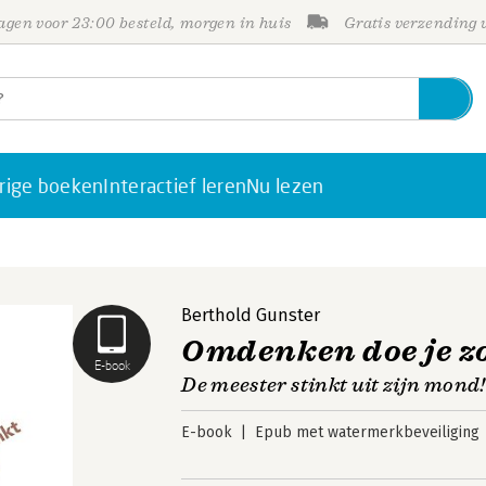
gen voor 23:00 besteld, morgen in huis
Gratis verzending
rige boeken
Interactief leren
Nu lezen
Berthold Gunster
Omdenken doe je z
E-book
De meester stinkt uit zijn mond
E-book
Epub met watermerkbeveiliging