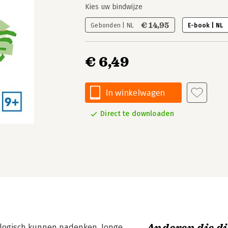
Kies uw bindwijze
€ 14,95
Gebonden | NL
E-book | NL
€ 6,49
In winkelwagen
Direct te downloaden
 logisch kunnen nadenken. Jonge