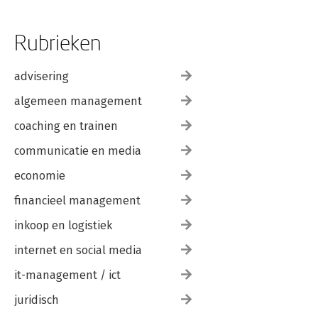
De geruchtenmachine
Het huis met de bloedvlekken
Rubrieken
12 Opnieuw het wereldberoemde boek
Epiloog
advisering
Verklarende woordenlijst
algemeen management
Verantwoording
Noten
coaching en trainen
Geraadpleegde archieven, gedrukte bronnen en literatuur
Illustratieverantwoording
communicatie en media
Register
economie
financieel management
inkoop en logistiek
internet en social media
it-management / ict
juridisch