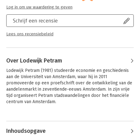
speculerende ver
Log in om uw waardering te geven
niet bezit) destij
heette.
Schrijf een recensie
Lees verder
Lees ons recensiebeleid
Over Lodewijk Petram
Lodewijk Petram (1981) studeerde economie en geschiedenis 
aan de Universiteit van Amsterdam, waar hij in 2011 
promoveerde op een proefschrift over de ontwikkeling van de 
aandelenmarkt in zeventiende-eeuws Amsterdam. In zijn vrije 
tijd organiseert Petram stadswandelingen door het financiële 
centrum van Amsterdam.
Andere boeken door Lodewijk
Petram
Inhoudsopgave