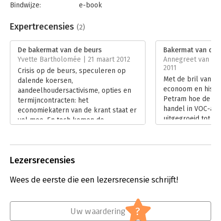
Bindwijze:
e-book
Beveiliging:
watermerk
Bestandsformaat:
epub
Expertrecensies
(2)
Aantal pagina's:
256
Uitgever:
Atlas-Contact
De bakermat van de beurs
Bakermat van de 
Druk:
1
Yvette Bartholomée | 21 maart 2012
Annegreet van Be
Verschijningsdatum:
7-8-2012
2011
Crisis op de beurs, speculeren op
Met de bril van o
dalende koersen,
Hoofdrubriek:
Economie
econoom en histor
aandeelhoudersactivisme, opties en
Petram hoe de lo
termijncontracten: het
handel in VOC-aan
economiekatern van de krant staat er
uitgegroeid tot ee
vol mee. En toch komen de
onderdelen van d
bovenstaande termen daar niet
Hij schreef er een
vandaan, maar uit een boek dat de
informatief boek 
aandelenhandel in de 17e eeuw
verrassende inkijk
Lezersrecensies
beschrijft. Lodewijk Petrams 'De
handelsleven van
bakermat van de beurs' neemt je
eeuw: De bakerma
Wees de eerste die een lezersrecensie schrijft!
mee op een fascinerende reis terug
Ook toen al kwam
in de tijd. Voor iedereen die wil
een verbod op ‘nak
begrijpen wat er op de beurs
ofschoon deze ve
gebeurt, toen en nu.
?
Uw waardering
(waarbij de op ee
Lees verder