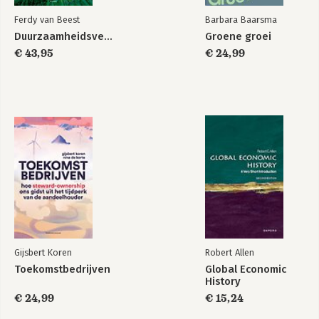
De vlucht van een fraudeur
Ferdy van Beest
Barbara Baarsma
Oprechte en deugdelijke aandelen
Duurzaamheidsverslaggeving
Groene groei
Bewindhebbers in de beklaagdenbank
€ 43,95
€ 24,99
Oprechte kopers
Ongeldige contracten
6 De eerste Hausse
Hoekmannen
De beurs van Hendrick de Keyser
Standaardisering
Koerssprong
f 5000 voor een tulpenbol
7 Joodse handelaren
Nieuwe kooplieden
Een noodzakelijk gevolg
Makelaars
Gijsbert Koren
Robert Allen
Speculanten
Toekomstbedrijven
Global Economic
History
8 Informatie
€ 24,99
€ 15,24
Informatievoordelen
Nieuws uit Indië